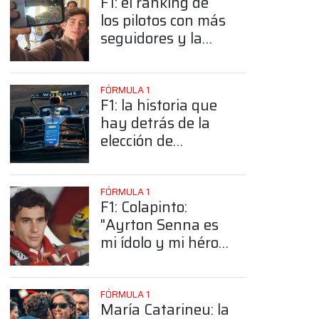
F1: el ranking de
los pilotos con más
seguidores y la
sorprendente
posición de
Colapinto
FÓRMULA 1
F1: la historia que
hay detrás de la
elección de
Colapinto del
número 43
FÓRMULA 1
F1: Colapinto:
"Ayrton Senna es
mi ídolo y mi héroe
más grande"
FÓRMULA 1
María Catarineu: la