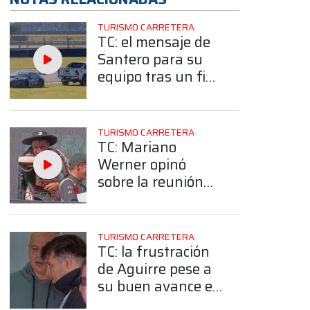
TURISMO CARRETERA
TC: el mensaje de
Santero para su
equipo tras un fin
de semana
complicado en
Termas
TURISMO CARRETERA
TC: Mariano
Werner opinó
sobre la reunión
que los equipos
tuvieron en
Termas
TURISMO CARRETERA
TC: la frustración
de Aguirre pese a
su buen avance en
Termas: "Tenía