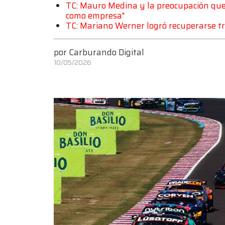
TC: Mauro Medina y la preocupación que t
como empresa"
TC: Mariano Werner logró recuperarse 
por
Carburando Digital
10/05/2026