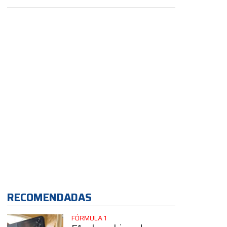
para estar dentro
de los diez
primeros"
App
RECOMENDADAS
FÓRMULA 1