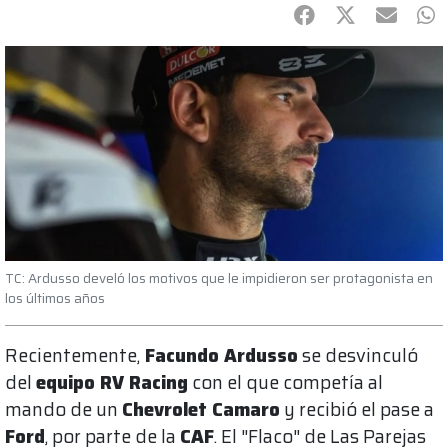
Facebook
Twitter
mail
Wh
TC: Ardusso develó los motivos que le impidieron ser protagonista en
los últimos años
Recientemente,
Facundo Ardusso
se desvinculó
del
equipo RV Racing
con el que competía al
mando de un
Chevrolet Camaro
y recibió el pase a
Ford
, por parte de la
CAF
. El "Flaco" de Las Parejas