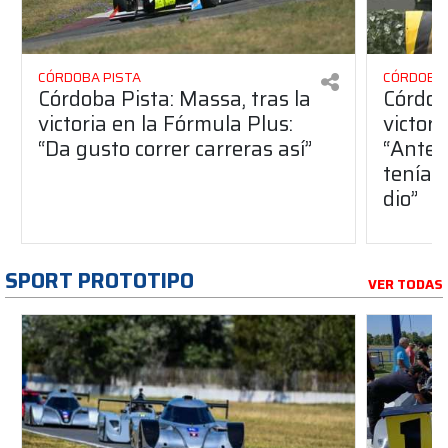
CÓRDOBA PISTA
CÓRDOBA 
Córdoba Pista: Massa, tras la
Córdob
victoria en la Fórmula Plus:
victor
“Da gusto correr carreras así”
“Antes
teníam
dio”
SPORT PROTOTIPO
VER TODAS