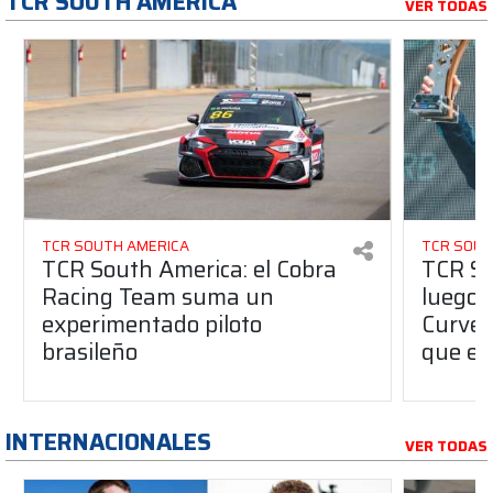
TCR SOUTH AMERICA
VER TODAS
TCR SOUTH AMERICA
TCR SOUT
TCR South America: el Cobra
TCR So
Racing Team suma un
luego 
experimentado piloto
Curvel
brasileño
que es
INTERNACIONALES
VER TODAS