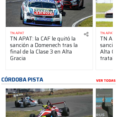
TN APAT
TN APAT
TN APAT: la CAF le quitó la
TN APA
sanción a Domenech tras la
sancio
final de la Clase 3 en Alta
Alta G
Gracia
trata?
CÓRDOBA PISTA
VER TODAS