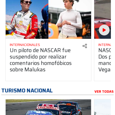
INTERNACIONALES
INTERNAC
Un piloto de NASCAR fue
NASCAR
suspendido por realizar
Dos pil
comentarios homofóbicos
manos 
sobre Malukas
Vegas
TURISMO NACIONAL
VER TODAS