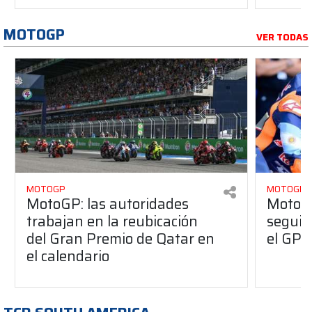
MOTOGP
VER TODAS
MOTOGP
MOTOGP
MotoGP: las autoridades
Moto3:
trabajan en la reubicación
seguir
del Gran Premio de Qatar en
el GP d
el calendario