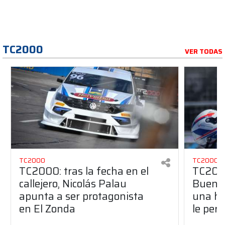
TC2000
VER TODAS
TC2000
TC2000
TC2000: tras la fecha en el
TC2000
callejero, Nicolás Palau
Buenos
apunta a ser protagonista
una hi
en El Zonda
le per