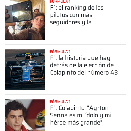
FÓRMULA 1
F1: el ranking de los
pilotos con más
seguidores y la
sorprendente posición de
Colapinto
FÓRMULA 1
F1: la historia que hay
detrás de la elección de
Colapinto del número 43
FÓRMULA 1
F1: Colapinto: "Ayrton
Senna es mi ídolo y mi
héroe más grande"