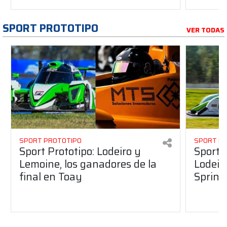
SPORT PROTOTIPO
VER TODAS
SPORT PROTOTIPO
SPORT P
Sport Prototipo: Lodeiro y
Sport 
Lemoine, los ganadores de la
Lodeir
final en Toay
Sprint