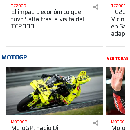
TC2000
TC2000
El impacto económico que
TC2000
tuvo Salta tras la visita del
Vicino 
TC2000
en Sal
adapta
MOTOGP
VER TODAS
MOTOGP
MOTOGP
MotoGP: Fabio Di
MotoGP