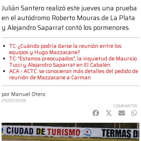
Julián Santero realizó este jueves una prueba
en el autódromo Roberto Mouras de La Plata
y Alejandro Saparrat contó los pormenores.
TC: ¿Cuándo podría darse la reunión entre los
equipos y Hugo Mazzacane?
TC: "Estamos preocupados", la inquietud de Mauricio
Tucci y Alejandro Saparrat en El Cabalén
ACA - ACTC: se conocieron más detalles del pedido de
reunión de Mazzacane a Carman
por
Manuel Otero
29/05/2026
COMPARTIR
Facebook
Twitter
mail
Wh