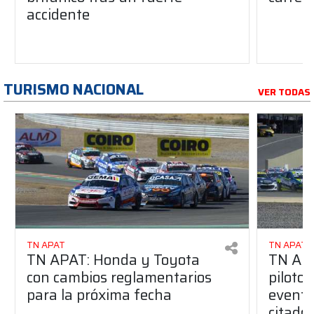
accidente
TURISMO NACIONAL
VER TODAS
TN APAT
TN APAT
TN APAT: Honda y Toyota
TN APA
con cambios reglamentarios
piloto 
para la próxima fecha
evento
citado