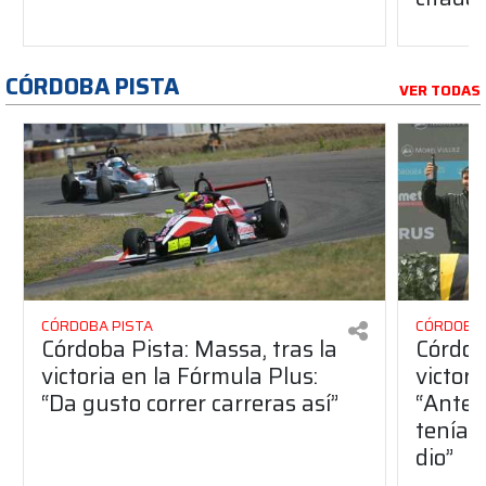
CÓRDOBA PISTA
VER TODAS
CÓRDOBA PISTA
CÓRDOBA 
Córdoba Pista: Massa, tras la
Córdob
victoria en la Fórmula Plus:
victor
“Da gusto correr carreras así”
“Antes
teníam
dio”