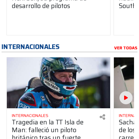
desarrollo de pilotos
South 
INTERNACIONALES
VER TODAS
INTERNACIONALES
INTERNAC
Tragedia en la TT Isla de
Sacha 
Man: falleció un piloto
de los
británico tras un fuerte
carrer