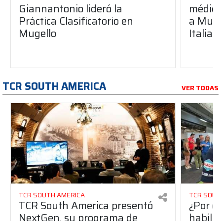
Giannantonio lideró la
médica
Práctica Clasificatorio en
a Muge
Mugello
Italia
TCR SOUTH AMERICA
VER TODAS
TCR SOUTH AMERICA
TCR SOUT
TCR South America presentó
¿Por q
NextGen, su programa de
habilit