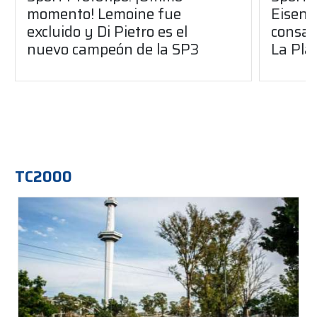
momento! Lemoine fue
Eisenc
excluido y Di Pietro es el
consag
nuevo campeón de la SP3
La Pla
TC2000