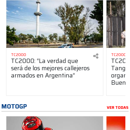
TC2000
TC2000
TC2000: “La verdad que
TC2000
será de los mejores callejeros
Tango 
armados en Argentina”
organiz
Buenos
MOTOGP
VER TODAS