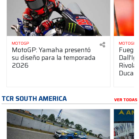
MOTOGP
MOTOGP
MotoGP: Yamaha presentó
Fuego 
su diseño para la temporada
Dall’I
2026
Rivola
Ducati
TCR SOUTH AMERICA
VER TODAS