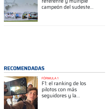
referente y múltiple
campeón del sudeste
bonaerense confirmó su
llegada a la Clase B
RECOMENDADAS
FÓRMULA 1
F1: el ranking de los
pilotos con más
seguidores y la
sorprendente posición de
Colapinto