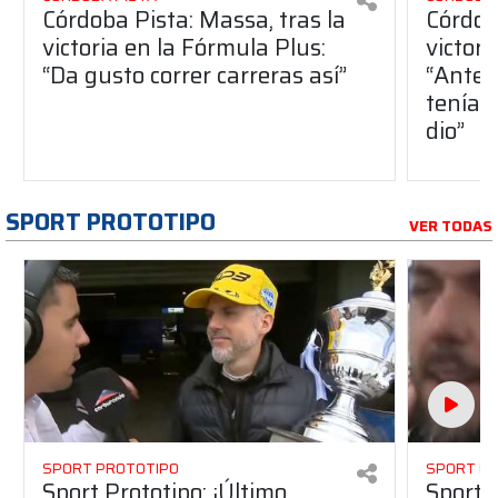
Córdoba Pista: Massa, tras la
Córdob
victoria en la Fórmula Plus:
victor
“Da gusto correr carreras así”
“Antes
teníam
dio”
SPORT PROTOTIPO
VER TODAS
SPORT PROTOTIPO
SPORT P
Sport Prototipo: ¡Último
Sport P