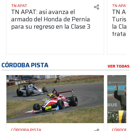
TN APAT
TN APAT
TN APAT: así avanza el
TN APA
armado del Honda de Pernía
Turism
para su regreso en la Clase 3
la Clas
trata?
CÓRDOBA PISTA
VER TODAS
CÓRDOBA PISTA
CÓRDOBA 