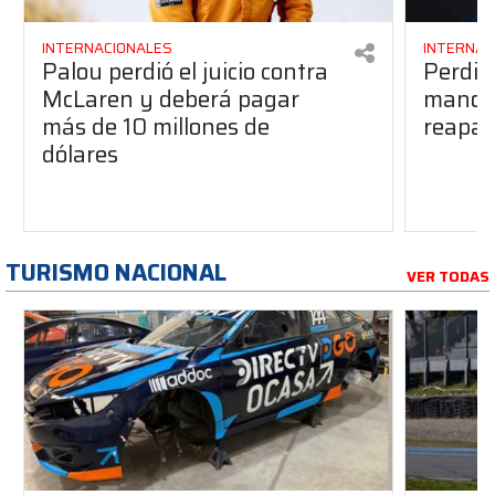
INTERNACIONALES
INTERNAC
Palou perdió el juicio contra
Perdió
McLaren y deberá pagar
manos 
más de 10 millones de
reapar
dólares
TURISMO NACIONAL
VER TODAS