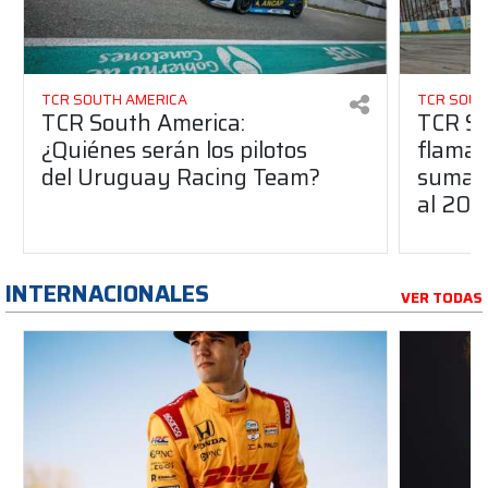
TCR SOUTH AMERICA
TCR SOUT
TCR South America:
TCR So
¿Quiénes serán los pilotos
flaman
del Uruguay Racing Team?
suma a
al 20
INTERNACIONALES
VER TODAS