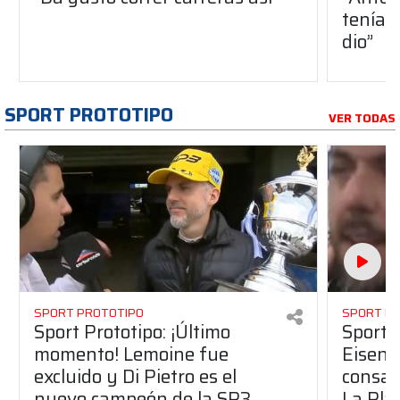
teníam
dio”
SPORT PROTOTIPO
VER TODAS
SPORT PROTOTIPO
SPORT P
Sport Prototipo: ¡Último
Sport P
momento! Lemoine fue
Eisenc
excluido y Di Pietro es el
consag
nuevo campeón de la SP3
La Pla