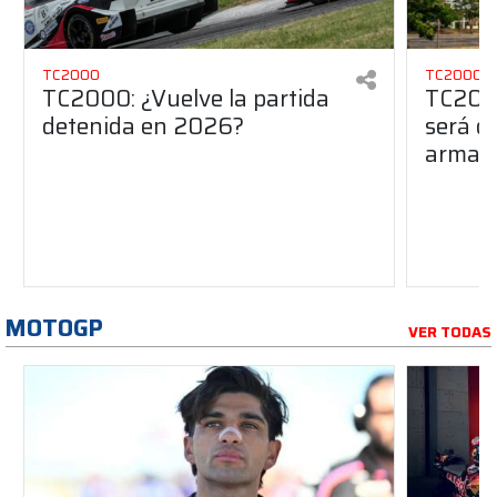
TC2000
TC2000
TC2000: ¿Vuelve la partida
TC2000
detenida en 2026?
será de
armado
MOTOGP
VER TODAS