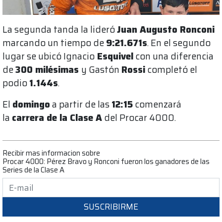
La segunda tanda la lideró
Juan Augusto Ronconi
marcando un tiempo de
9:21.671
s
. En el segundo
lugar se ubicó Ignacio
Esquivel
con una diferencia
de
300 milésimas
y Gastón
Rossi
completó el
podio
1.144
s
.
El
domingo
a partir de las
12:15
comenzará
la
carrera de la Clase A
del Procar 4000.
Recibir mas informacion sobre
Procar 4000: Pérez Bravo y Ronconi fueron los ganadores de las
Series de la Clase A
SUSCRIBIRME