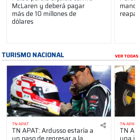
McLaren y deberá pagar
manos 
más de 10 millones de
reapar
dólares
TURISMO NACIONAL
VER TODAS
TN APAT
TN APAT
TN APAT: Ardusso estaría a
TN APA
un paso de regresar a la
una im