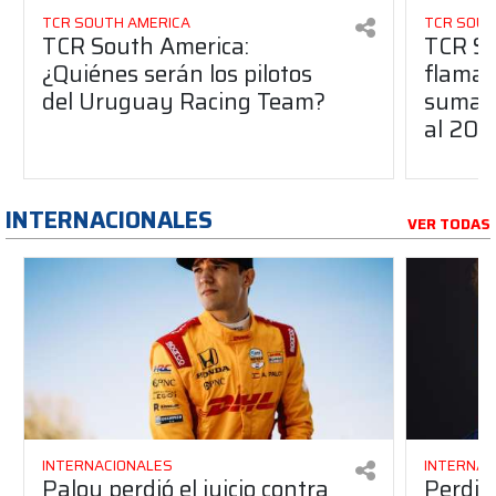
TCR SOUTH AMERICA
TCR SOUT
TCR South America:
TCR So
¿Quiénes serán los pilotos
flaman
del Uruguay Racing Team?
suma a
al 20
INTERNACIONALES
VER TODAS
INTERNACIONALES
INTERNAC
Palou perdió el juicio contra
Perdió