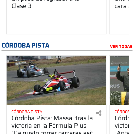
Clase 3
cara al
CÓRDOBA PISTA
VER TODAS
CÓRDOBA PISTA
CÓRDOBA 
Córdoba Pista: Massa, tras la
Córdob
victoria en la Fórmula Plus:
victor
“Da gusto correr carreras así”
“Antes