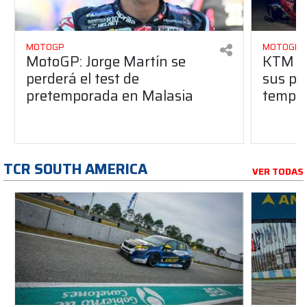
MOTOGP
MOTOGP
MotoGP: Jorge Martín se
KTM y 
perderá el test de
sus pr
pretemporada en Malasia
tempo
TCR SOUTH AMERICA
VER TODAS