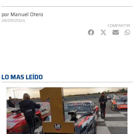
por
Manuel Otero
28/09/2024
COMPARTIR
Facebook
Twitter
mail
Wh
LO MAS LEÍDO