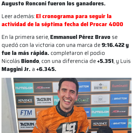
Augusto Ronconi
fueron los ganadores.
Leer además:
El cronograma para seguir la
actividad de la séptima fecha del Procar 4000
En la primera serie,
Emmanuel Pérez Bravo
se
quedó con la victoria con una marca de
9:16.422
y
fue la más rápida.
completaron el podio
Nicolás
Biondo
, con una diferencia de
+5.351
, y Luis
Maggini Jr.
a
+6.345.