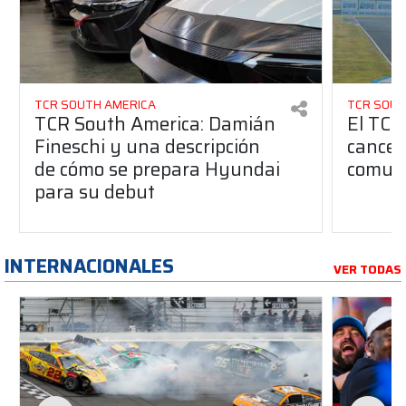
TCR SOUTH AMERICA
TCR SOUT
TCR South America: Damián
El TCR
Fineschi y una descripción
cancel
de cómo se prepara Hyundai
comuni
para su debut
INTERNACIONALES
VER TODAS