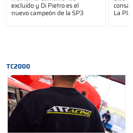
excluido y Di Pietro es el
consag
nuevo campeón de la SP3
La Pla
TC2000