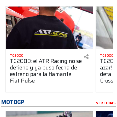
TC2000
TC2000
TC2000: el ATR Racing no se
TC2000
detiene y ya puso fecha de
azar! E
estreno para la flamante
detalle
Fiat Pulse
Cross p
MOTOGP
VER TODAS