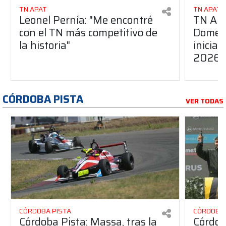
TN APAT
TN APAT
Leonel Pernía: "Me encontré
TN APA
con el TN más competitivo de
Domene
la historia"
inicia
2026
CÓRDOBA PISTA
VER TODAS
CÓRDOBA PISTA
CÓRDOBA 
Córdoba Pista: Massa, tras la
Córdob