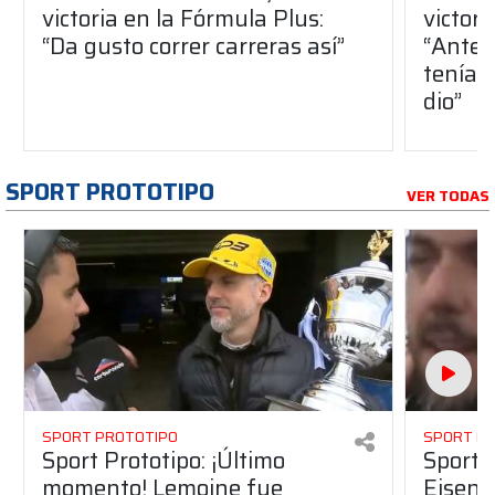
victoria en la Fórmula Plus:
victor
“Da gusto correr carreras así”
“Antes
teníam
dio”
SPORT PROTOTIPO
VER TODAS
SPORT PROTOTIPO
SPORT P
Sport Prototipo: ¡Último
Sport P
momento! Lemoine fue
Eisenc