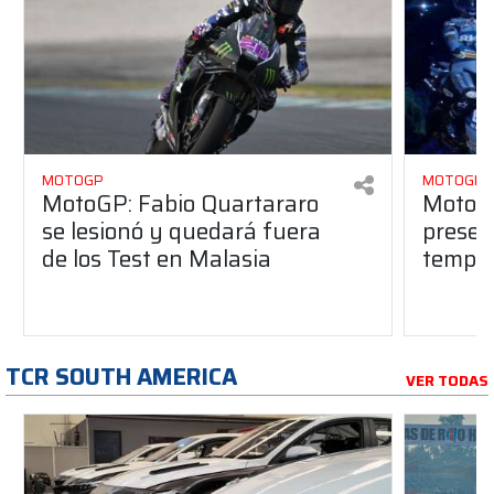
MOTOGP
MOTOGP
MotoGP: Fabio Quartararo
MotoGP
se lesionó y quedará fuera
presen
de los Test en Malasia
tempo
TCR SOUTH AMERICA
VER TODAS