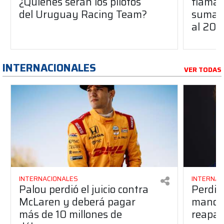
¿Quiénes serán los pilotos
flaman
del Uruguay Racing Team?
suma a
al 20
INTERNACIONALES
VER TODAS
INTERNACIONALES
INTERNAC
Palou perdió el juicio contra
Perdió
McLaren y deberá pagar
manos 
más de 10 millones de
reapar