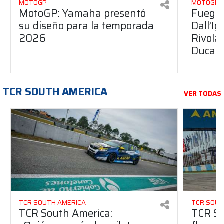
MOTOGP
MOTOGP
MotoGP: Yamaha presentó
Fuego 
su diseño para la temporada
Dall’I
2026
Rivola
Ducati
TCR SOUTH AMERICA
VER TODAS
TCR SOUTH AMERICA
TCR SOUT
TCR South America:
TCR So