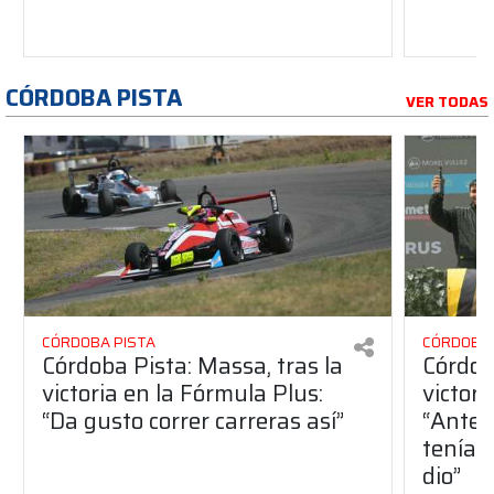
CÓRDOBA PISTA
VER TODAS
CÓRDOBA PISTA
CÓRDOBA 
Córdoba Pista: Massa, tras la
Córdob
victoria en la Fórmula Plus:
victor
“Da gusto correr carreras así”
“Antes
teníam
dio”