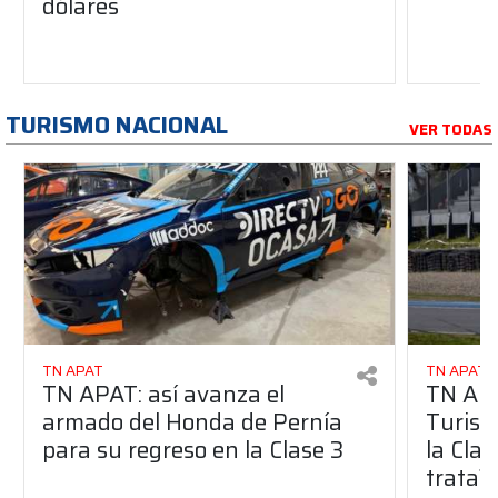
dólares
TURISMO NACIONAL
VER TODAS
TN APAT
TN APAT
TN APAT: así avanza el
TN APA
armado del Honda de Pernía
Turism
para su regreso en la Clase 3
la Clas
trata?