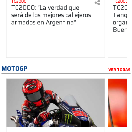
TC2000
TC2000
TC2000: “La verdad que
TC2000
será de los mejores callejeros
Tango 
armados en Argentina”
organiz
Buenos
MOTOGP
VER TODAS