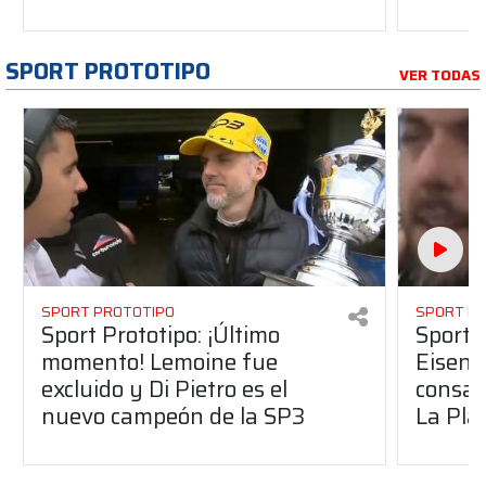
SPORT PROTOTIPO
VER TODAS
SPORT PROTOTIPO
SPORT P
Sport Prototipo: ¡Último
Sport P
momento! Lemoine fue
Eisenc
excluido y Di Pietro es el
consag
nuevo campeón de la SP3
La Pla