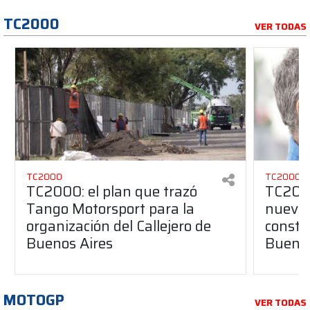
TC2000
VER TODAS
TC2000
TC2000
TC2000: el plan que trazó
TC2000
Tango Motorsport para la
nuevos
organización del Callejero de
constru
Buenos Aires
Buenos
MOTOGP
VER TODAS