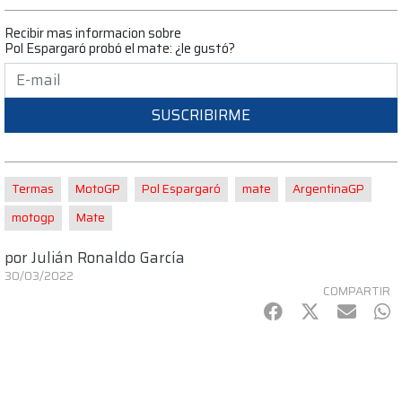
Recibir mas informacion sobre
Pol Espargaró probó el mate: ¿le gustó?
SUSCRIBIRME
Termas
MotoGP
Pol Espargaró
mate
ArgentinaGP
motogp
Mate
por
Julián Ronaldo García
30/03/2022
COMPARTIR
Facebook
Twitter
mail
Wh