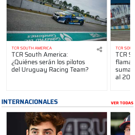
TCR SOUTH AMERICA
TCR SOUT
TCR South America:
TCR So
¿Quiénes serán los pilotos
flaman
del Uruguay Racing Team?
suma a
al 20
INTERNACIONALES
VER TODAS