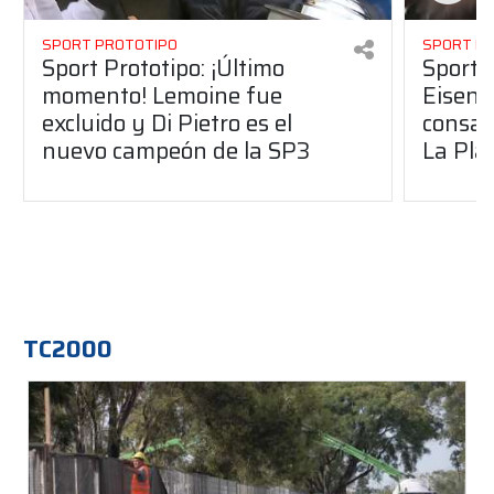
SPORT PROTOTIPO
SPORT P
Sport Prototipo: ¡Último
Sport P
momento! Lemoine fue
Eisenc
excluido y Di Pietro es el
consag
nuevo campeón de la SP3
La Pla
TC2000