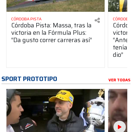
CÓRDOBA PISTA
CÓRDOBA 
Córdoba Pista: Massa, tras la
Córdob
victoria en la Fórmula Plus:
victor
“Da gusto correr carreras así”
“Antes
teníam
dio”
SPORT PROTOTIPO
VER TODAS