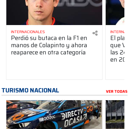
INTERNACIONALES
INTERNAC
Perdió su butaca en la F1 en
El pla
manos de Colapinto y ahora
que Ve
reaparece en otra categoría
las 24
en 20
TURISMO NACIONAL
VER TODAS