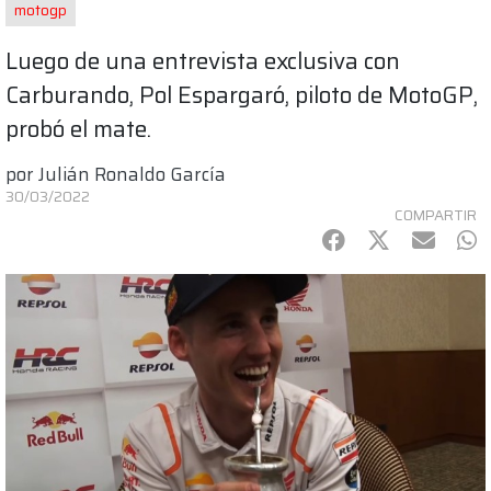
motogp
Luego de una entrevista exclusiva con
Carburando, Pol Espargaró, piloto de MotoGP,
probó el mate.
por
Julián Ronaldo García
30/03/2022
COMPARTIR
Facebook
Twitter
mail
Wh