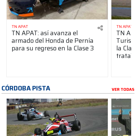
TN APAT
TN APAT
TN APAT: así avanza el
TN APA
armado del Honda de Pernía
Turism
para su regreso en la Clase 3
la Clas
trata?
CÓRDOBA PISTA
VER TODAS