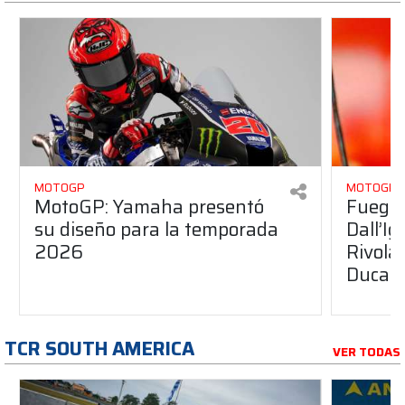
MOTOGP
MOTOGP
MotoGP: Yamaha presentó
Fuego 
su diseño para la temporada
Dall’I
2026
Rivola
Ducati
TCR SOUTH AMERICA
VER TODAS