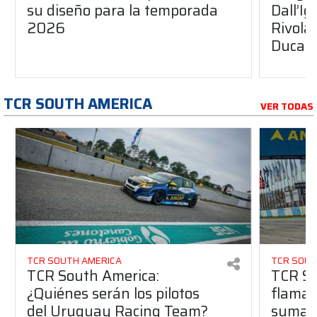
su diseño para la temporada
Dall’I
2026
Rivola
Ducati
TCR SOUTH AMERICA
VER TODAS
TCR SOUTH AMERICA
TCR SOUT
TCR South America:
TCR So
¿Quiénes serán los pilotos
flaman
del Uruguay Racing Team?
suma a