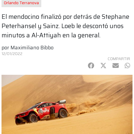
Orlando Terranova
El mendocino finalizó por detrás de Stephane
Peterhansel y Sainz. Loeb le descontó unos
minutos a Al-Attiyah en la general.
por
Maximiliano Bibbo
12/01/2022
COMPARTIR
Facebook
Twitter
mail
Wh