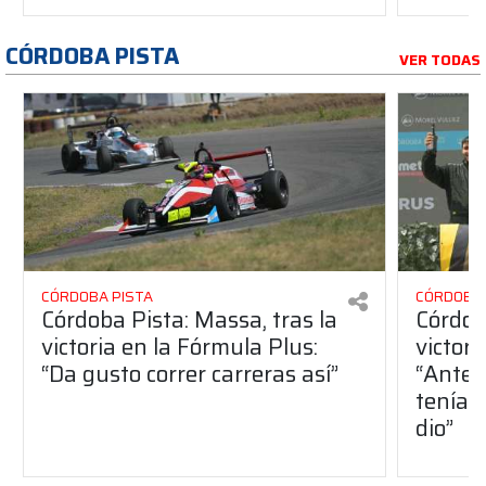
CÓRDOBA PISTA
VER TODAS
CÓRDOBA PISTA
CÓRDOBA 
Córdoba Pista: Massa, tras la
Córdob
victoria en la Fórmula Plus:
victor
“Da gusto correr carreras así”
“Antes
teníam
dio”