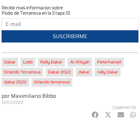
Recibir mas informacion sobre
Podio de Terranova en la Etapa 10
SUSCRIBIRME
Dakar
Loeb
Rally Dakar
Al-Attiyah
Peterhansel
Orlando Terranova
Dakar 2022
dakar
rally Dakar
dakar 2022
Orlando terranova
por
Maximiliano Bibbo
12/01/2022
COMPARTIR
Facebook
Twitter
mail
Wh