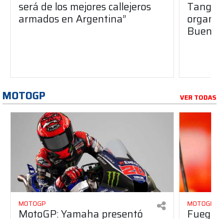
será de los mejores callejeros
Tango 
armados en Argentina”
organiz
Buenos
MOTOGP
VER TODAS
MOTOGP
MOTOGP
MotoGP: Yamaha presentó
Fuego 