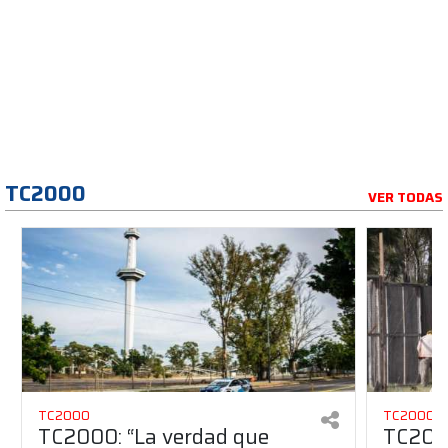
TC2000
VER TODAS
TC2000
TC2000
TC2000: “La verdad que
TC2000