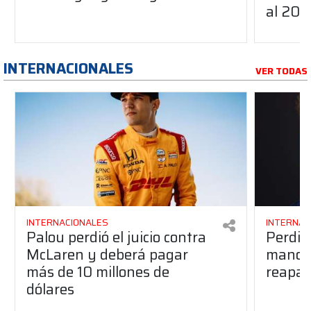
al 20
INTERNACIONALES
VER TODAS
INTERNACIONALES
INTERNAC
Palou perdió el juicio contra
Perdió
McLaren y deberá pagar
manos 
más de 10 millones de
reapar
dólares