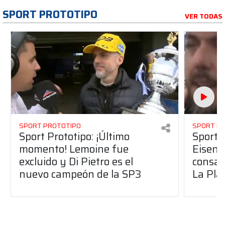
SPORT PROTOTIPO
VER TODAS
SPORT PROTOTIPO
SPORT P
Sport Prototipo: ¡Último
Sport P
momento! Lemoine fue
Eisenc
excluido y Di Pietro es el
consag
nuevo campeón de la SP3
La Pla