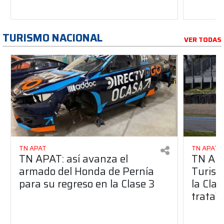
TURISMO NACIONAL
VER TODAS
TN APAT
TN APAT
TN APAT: así avanza el
TN APA
armado del Honda de Pernía
Turism
para su regreso en la Clase 3
la Clas
trata?