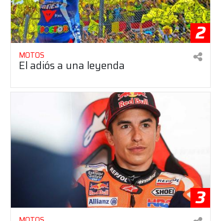
2
MOTOS
El adiós a una leyenda
3
MOTOS