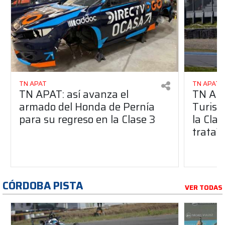
TN APAT
TN APAT
TN APAT: así avanza el
TN APA
armado del Honda de Pernía
Turism
para su regreso en la Clase 3
la Clas
trata?
CÓRDOBA PISTA
VER TODAS