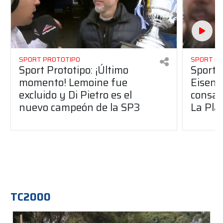
SPORT PROTOTIPO
SPORT P
Sport Prototipo: ¡Último
Sport P
momento! Lemoine fue
Eisenc
excluido y Di Pietro es el
consag
nuevo campeón de la SP3
La Pla
TC2000