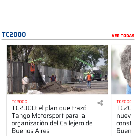
TC2000
VER TODAS
TC2000
TC2000
TC2000: el plan que trazó
TC2000
Tango Motorsport para la
nuevos
organización del Callejero de
constru
Buenos Aires
Buenos