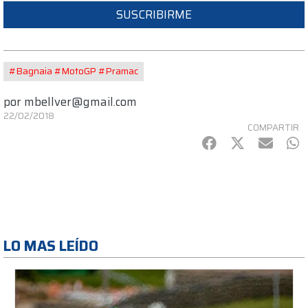
SUSCRIBIRME
#Bagnaia #MotoGP #Pramac
por
mbellver@gmail.com
22/02/2018
COMPARTIR
Facebook
Twitter
mail
Wh
LO MAS LEÍDO