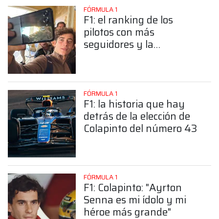
FÓRMULA 1
F1: el ranking de los
pilotos con más
seguidores y la
sorprendente posición de
Colapinto
FÓRMULA 1
F1: la historia que hay
detrás de la elección de
Colapinto del número 43
FÓRMULA 1
F1: Colapinto: "Ayrton
Senna es mi ídolo y mi
héroe más grande"