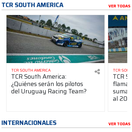
TCR SOUTH AMERICA
VER TODAS
TCR SOUTH AMERICA
TCR SOUT
TCR South America:
TCR So
¿Quiénes serán los pilotos
flaman
del Uruguay Racing Team?
suma a
al 20
INTERNACIONALES
VER TODAS