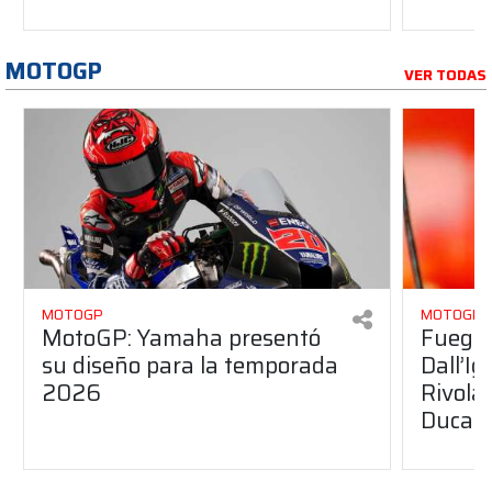
MOTOGP
VER TODAS
MOTOGP
MOTOGP
MotoGP: Yamaha presentó
Fuego 
su diseño para la temporada
Dall’I
2026
Rivola
Ducati