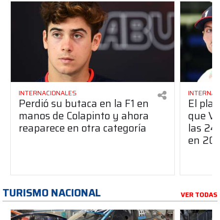
INTERNACIONALES
INTERNAC
Perdió su butaca en la F1 en
El pla
manos de Colapinto y ahora
que Ve
reaparece en otra categoría
las 24
en 20
TURISMO NACIONAL
VER TODAS