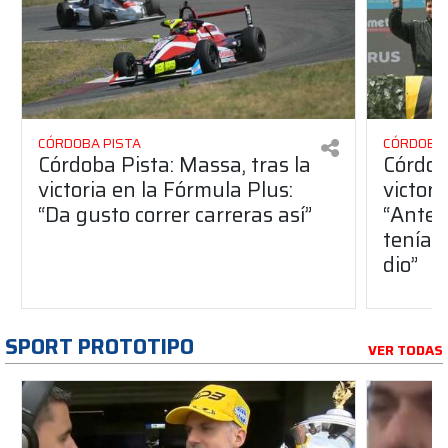
CÓRDOBA PISTA
CÓRDOBA 
Córdoba Pista: Massa, tras la
Córdob
victoria en la Fórmula Plus:
victor
“Da gusto correr carreras así”
“Antes
teníam
dio”
SPORT PROTOTIPO
VER TODAS