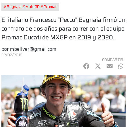
#Bagnaia #MotoGP #Pramac
El italiano Francesco “Pecco” Bagnaia firmó un
contrato de dos años para correr con el equipo
Pramac Ducati de MXGP en 2019 y 2020.
por
mbellver@gmail.com
22/02/2018
COMPARTIR
Facebook
Twitter
mail
Wh