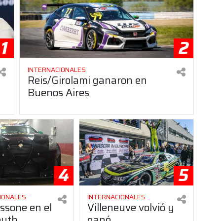
1
2
INTERNACIONALES
Reis/Girolami ganaron en
Buenos Aires
4
5
IONALES
INTERNACIONALES
ssone en el
Villeneuve volvió y
outh
ganó