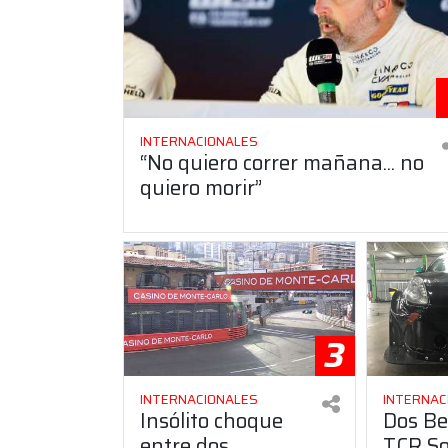
INTERNACIONALES
“No quiero correr mañana... no
quiero morir”
3
INTERNACIONALES
INTERNAC
Insólito choque
Dos Be
entre dos
TCR S