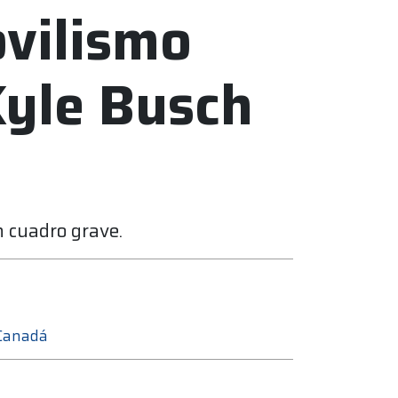
vilismo
Kyle Busch
n cuadro grave.
 Canadá