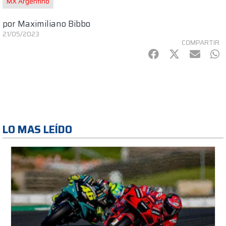
MX Argentino
por
Maximiliano Bibbo
21/05/2023
COMPARTIR
Facebook
Twitter
mail
Wh
LO MAS LEÍDO