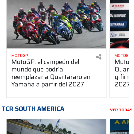
MOTOGP
MOTOGP
MotoGP: el campeón del
MotoGP
mundo que podría
Quarta
reemplazar a Quartararo en
y firm
Yamaha a partir del 2027
2027
TCR SOUTH AMERICA
VER TODAS