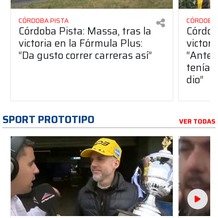
CÓRDOBA PISTA
CÓRDOBA 
Córdoba Pista: Massa, tras la
Córdob
victoria en la Fórmula Plus:
victor
“Da gusto correr carreras así”
“Antes
teníam
dio”
SPORT PROTOTIPO
VER TODAS