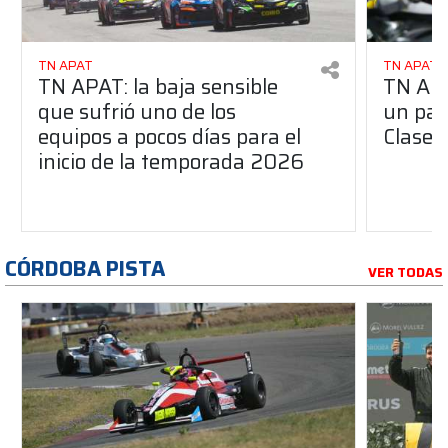
TN APAT
TN APAT
TN APAT: la baja sensible
TN APA
que sufrió uno de los
un pas
equipos a pocos días para el
Clase 
inicio de la temporada 2026
CÓRDOBA PISTA
VER TODAS