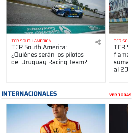
TCR SOUTH AMERICA
TCR SOUT
TCR South America:
TCR So
¿Quiénes serán los pilotos
flaman
del Uruguay Racing Team?
suma a
al 20
INTERNACIONALES
VER TODAS