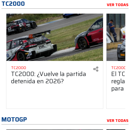
TC2000
VER TODAS
TC2000
TC2000
TC2000: ¿Vuelve la partida
El TC2
detenida en 2026?
reglam
para e
MOTOGP
VER TODAS