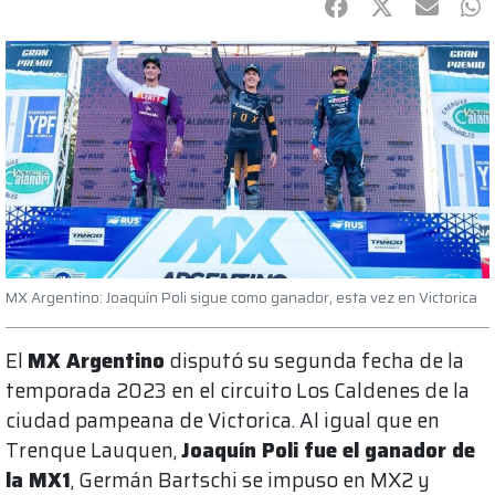
Facebook
Twitter
mail
Wh
MX Argentino: Joaquín Poli sigue como ganador, esta vez en Victorica
El
MX Argentino
disputó su segunda fecha de la
temporada 2023 en el circuito Los Caldenes de la
ciudad pampeana de Victorica. Al igual que en
Trenque Lauquen,
Joaquín Poli fue el ganador de
la MX1
, Germán Bartschi se impuso en MX2 y