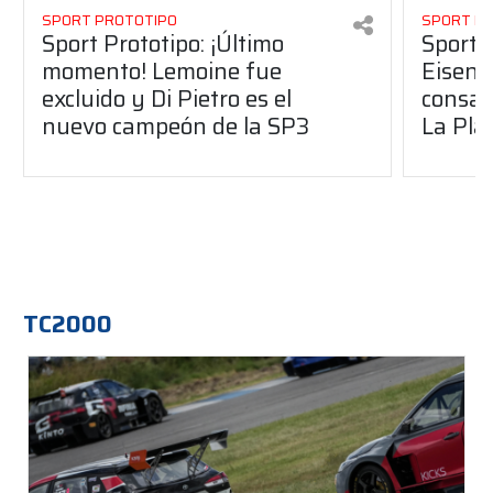
SPORT PROTOTIPO
SPORT P
Sport Prototipo: ¡Último
Sport P
momento! Lemoine fue
Eisenc
excluido y Di Pietro es el
consag
nuevo campeón de la SP3
La Pla
TC2000