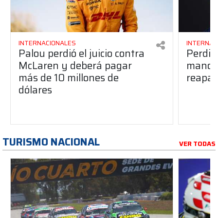
INTERNACIONALES
INTERNAC
Palou perdió el juicio contra
Perdió
McLaren y deberá pagar
manos 
más de 10 millones de
reapar
dólares
TURISMO NACIONAL
VER TODAS