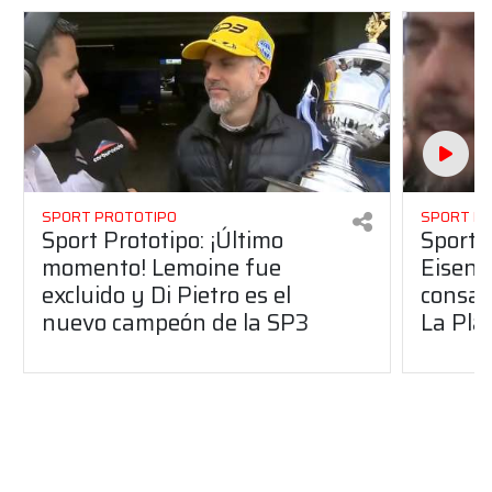
SPORT PROTOTIPO
SPORT P
Sport Prototipo: ¡Último
Sport P
momento! Lemoine fue
Eisenc
excluido y Di Pietro es el
consag
nuevo campeón de la SP3
La Pla