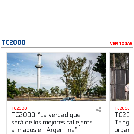
TC2000
VER TODAS
TC2000
TC2000
TC2000: “La verdad que
TC2000
será de los mejores callejeros
Tango 
armados en Argentina”
organiz