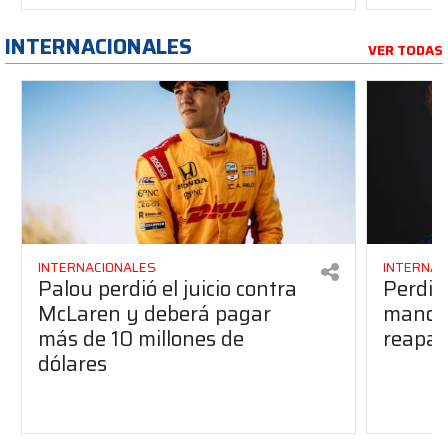
INTERNACIONALES
VER TODAS
INTERNACIONALES
INTERNAC
Palou perdió el juicio contra
Perdió
McLaren y deberá pagar
manos 
más de 10 millones de
reapar
dólares