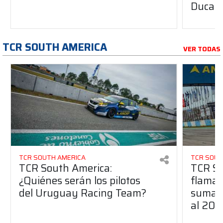
Ducati
TCR SOUTH AMERICA
VER TODAS
TCR SOUTH AMERICA
TCR SOUT
TCR South America:
TCR So
¿Quiénes serán los pilotos
flaman
del Uruguay Racing Team?
suma a
al 20