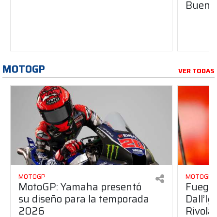
Buenos
MOTOGP
VER TODAS
MOTOGP
MOTOGP
MotoGP: Yamaha presentó
Fuego 
su diseño para la temporada
Dall’I
2026
Rivola