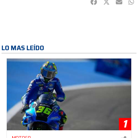
Facebook
Twitter
mail
Wh
LO MAS LEÍDO
1
MOTOGP