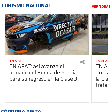
TURISMO NACIONAL
VER TODAS
TN APAT
TN APAT
TN APAT: así avanza el
TN APA
armado del Honda de Pernía
Turism
para su regreso en la Clase 3
la Clas
trata?
CÓRDOBA PISTA