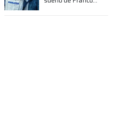
sueño de Franco
Colapinto en la
Fórmula 1