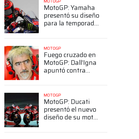
MOTOGP
MotoGP: Yamaha
presentó su diseño
para la temporada
2026
MOTOGP
Fuego cruzado en
MotoGP: Dall’Igna
apuntó contra
Rivola por sus
dichos sobre
Ducati
MOTOGP
MotoGP: Ducati
presentó el nuevo
diseño de su moto
para la temporada
2026
App