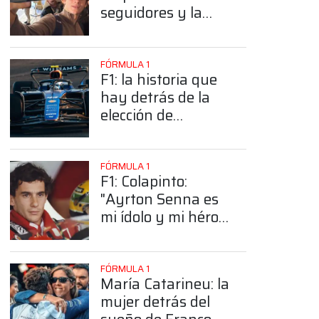
seguidores y la
sorprendente
posición de
Colapinto
FÓRMULA 1
F1: la historia que
hay detrás de la
elección de
Colapinto del
número 43
FÓRMULA 1
F1: Colapinto:
"Ayrton Senna es
mi ídolo y mi héroe
más grande"
FÓRMULA 1
María Catarineu: la
mujer detrás del