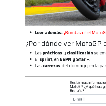
Leer además:
¡Bombazo!: el MotoG
¿Por dónde ver MotoGP 
Las
prácticas
y
clasificación
se emi
El
sprint
, en
ESPN y Star +
.
Las
carreras
del domingo, en la pa
Recibir mas informacio
MotoGP: ¿A qué hora y p
Bretaña?