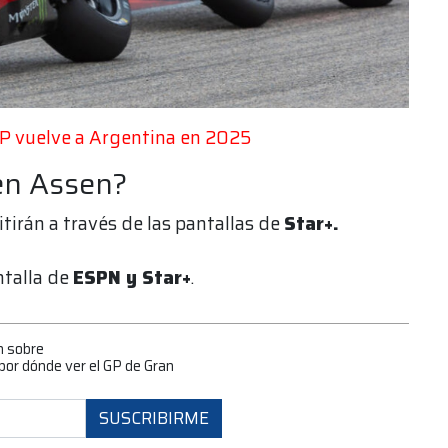
P vuelve a Argentina en 2025
en Assen?
tirán a través de las pantallas de
Star+.
ntalla de
ESPN y Star+
.
n sobre
or dónde ver el GP de Gran
SUSCRIBIRME