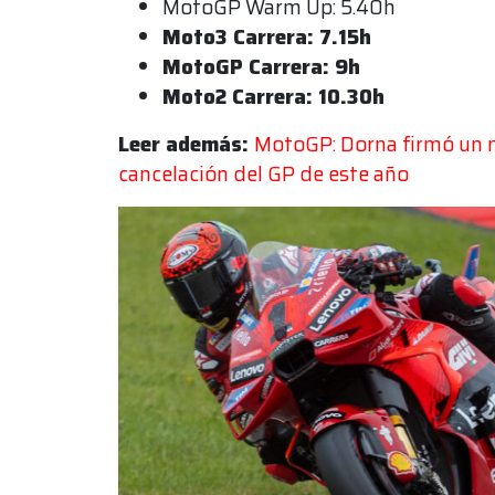
MotoGP Warm Up: 5.40h
Moto3 Carrera: 7.15h
MotoGP Carrera: 9h
Moto2 Carrera: 10.30h
Leer además:
MotoGP: Dorna firmó un n
cancelación del GP de este año