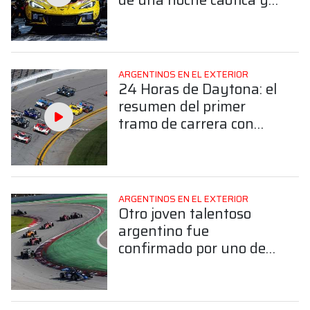
Varrone marcha en el
top diez
ARGENTINOS EN EL EXTERIOR
24 Horas de Daytona: el
resumen del primer
tramo de carrera con
Varrone en la pista
ARGENTINOS EN EL EXTERIOR
Otro joven talentoso
argentino fue
confirmado por uno de
los equipos fuertes de la
F4 Española para 2026