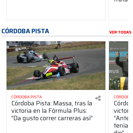
CÓRDOBA PISTA
VER TODAS
CÓRDOBA PISTA
CÓRDOBA 
Córdoba Pista: Massa, tras la
Córdob
victoria en la Fórmula Plus:
victor
“Da gusto correr carreras así”
“Antes
teníam
dio”