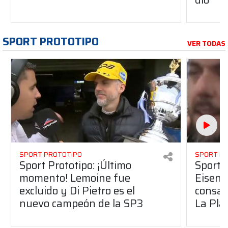
SPORT PROTOTIPO
VER TODAS
SPORT PROTOTIPO
SPORT P
Sport Prototipo: ¡Último
Sport P
momento! Lemoine fue
Eisenc
excluido y Di Pietro es el
consag
nuevo campeón de la SP3
La Pla