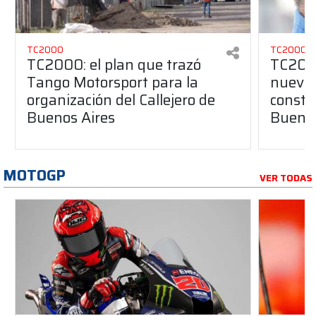
TC2000
TC2000
TC2000: el plan que trazó
TC2000
Tango Motorsport para la
nuevos
organización del Callejero de
constru
Buenos Aires
Buenos
MOTOGP
VER TODAS