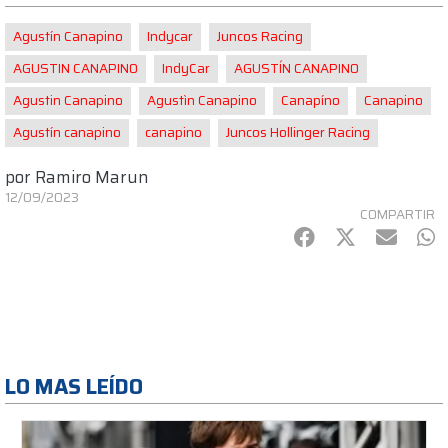
Agustín Canapino
Indycar
Juncos Racing
AGUSTIN CANAPINO
IndyCar
AGUSTÍN CANAPINO
Agustin Canapino
Agustìn Canapino
Canapíno
Canapino
Agustín canapino
canapino
Juncos Hollinger Racing
por
Ramiro Marun
12/09/2023
COMPARTIR
Facebook
Twitter
mail
Wh
LO MAS LEÍDO