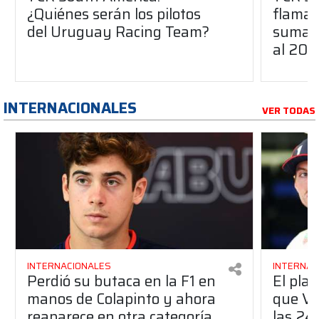
¿Quiénes serán los pilotos
flaman
del Uruguay Racing Team?
suma a
al 20
INTERNACIONALES
VER TODAS
INTERNACIONALES
INTERNAC
Perdió su butaca en la F1 en
El pla
manos de Colapinto y ahora
que Ve
reaparece en otra categoría
las 24