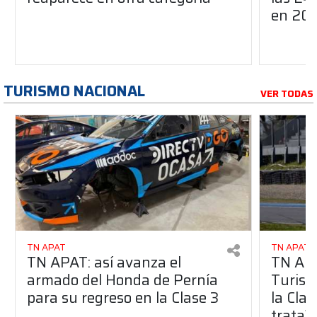
en 20
TURISMO NACIONAL
VER TODAS
TN APAT
TN APAT
TN APAT: así avanza el
TN APA
armado del Honda de Pernía
Turism
para su regreso en la Clase 3
la Clas
trata?