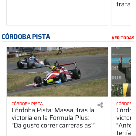
trata?
CÓRDOBA PISTA
VER TODAS
CÓRDOBA PISTA
CÓRDOBA 
Córdoba Pista: Massa, tras la
Córdob
victoria en la Fórmula Plus:
victor
“Da gusto correr carreras así”
“Antes
teníam