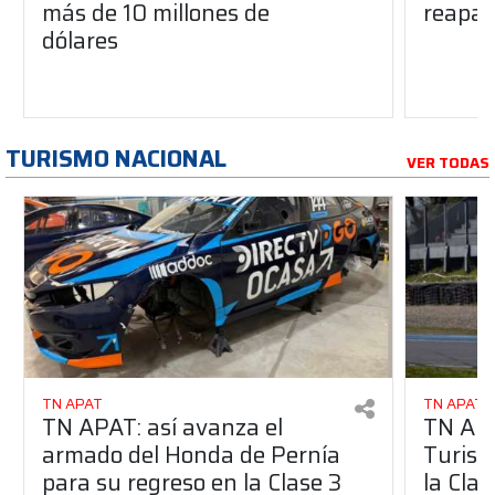
más de 10 millones de
reapar
dólares
TURISMO NACIONAL
VER TODAS
TN APAT
TN APAT
TN APAT: así avanza el
TN APA
armado del Honda de Pernía
Turism
para su regreso en la Clase 3
la Clas