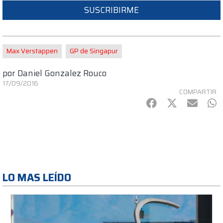
SUSCRIBIRME
Max Verstappen
GP de Singapur
por
Daniel Gonzalez Rouco
17/09/2016
COMPARTIR
Facebook
Twitter
mail
Wh
LO MAS LEÍDO