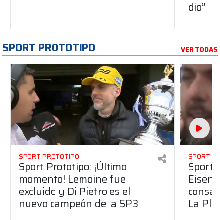
dio”
SPORT PROTOTIPO
VER TODAS
SPORT PROTOTIPO
SPORT P
Sport Prototipo: ¡Último
Sport P
momento! Lemoine fue
Eisenc
excluido y Di Pietro es el
consag
nuevo campeón de la SP3
La Pla