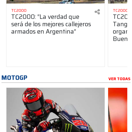
TC2000
TC2000
TC2000: “La verdad que
TC2000
será de los mejores callejeros
Tango 
armados en Argentina”
organiz
Buenos
MOTOGP
VER TODAS