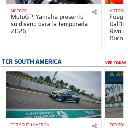
MOTOGP
MOTOGP
MotoGP: Yamaha presentó
Fuego 
su diseño para la temporada
Dall’I
2026
Rivola
Ducati
TCR SOUTH AMERICA
VER TODAS
TCR SOUTH AMERICA
TCR SOUT