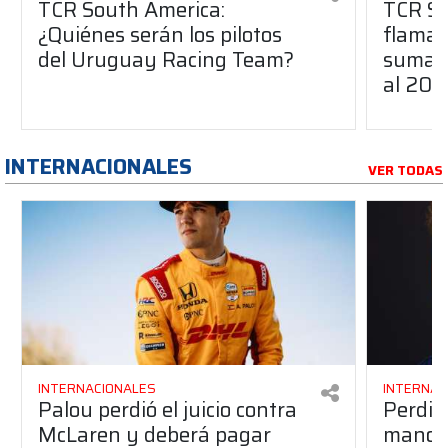
TCR South America:
TCR So
¿Quiénes serán los pilotos
flaman
del Uruguay Racing Team?
suma a
al 20
INTERNACIONALES
VER TODAS
INTERNACIONALES
INTERNAC
Palou perdió el juicio contra
Perdió
McLaren y deberá pagar
manos 