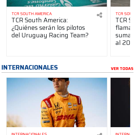
TCR SOUTH AMERICA
TCR SOUT
TCR South America:
TCR So
¿Quiénes serán los pilotos
flaman
del Uruguay Racing Team?
suma a
al 20
INTERNACIONALES
VER TODAS
INTERNACIONALES
INTERNAC