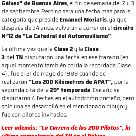
Gálvez" de Buenos Aires
, el fin de semana del 2 y 3
de septiembre. Pero no será una fecha más para la
categoría que preside
Emanuel Moriatis
, ya que
después de 34 años, volverán a correr en el
circuito
N°12 de "La Catedral del Automovilismo"
.
La última vez que la
Clase 2
y la
Clase
3
del
TN
disputaron una fecha en ese trazado (en
aquel momento también corría la recordada Clase
4) , fue el 21 de mayo de 1989 cuando se
realizaron
"Los 200 Kilómetros de APAT",
por la
segunda cita de la
29° temporada
. Ese año se
disputaron 4 fechas en el autódromo porteño, pero
solo una se desarrolló en el mencionado dibujo y
fue con pilotos invitados.
Leer además: "La Carrera de los 200 Pilotos", la
última competencia del TN en el Gálvez