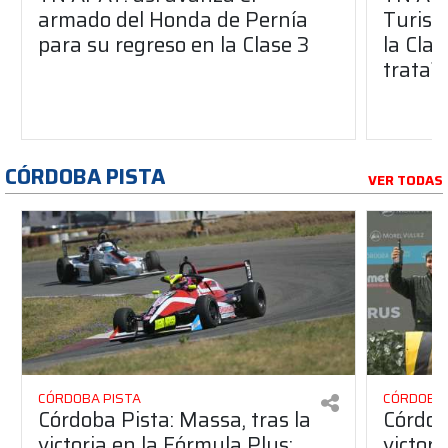
armado del Honda de Pernía
Turism
para su regreso en la Clase 3
la Clas
trata?
CÓRDOBA PISTA
VER TODAS
CÓRDOBA PISTA
CÓRDOBA 
Córdoba Pista: Massa, tras la
Córdob
victoria en la Fórmula Plus:
victor