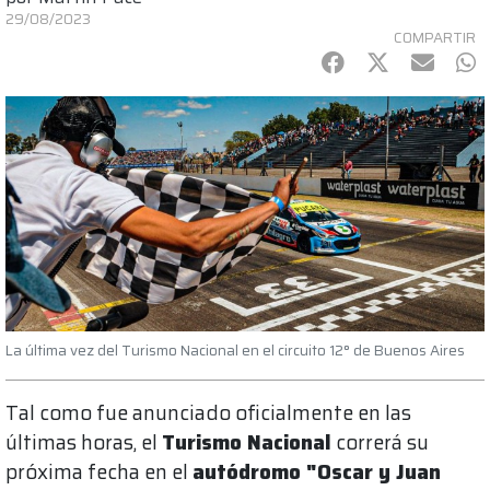
29/08/2023
COMPARTIR
Facebook
Twitter
mail
Wh
La última vez del Turismo Nacional en el circuito 12° de Buenos Aires
Tal como fue anunciado oficialmente en las
últimas horas, el
Turismo Nacional
correrá su
próxima fecha en el
autódromo "Oscar y Juan