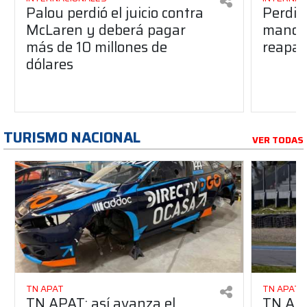
Palou perdió el juicio contra
Perdió
McLaren y deberá pagar
manos 
más de 10 millones de
reapar
dólares
TURISMO NACIONAL
VER TODAS
TN APAT
TN APAT
TN APAT: así avanza el
TN APA