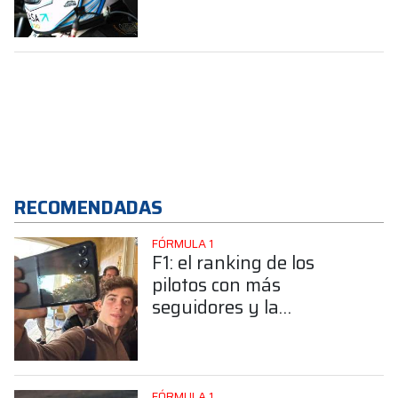
sube a un auto con una
historia muy especial
RECOMENDADAS
FÓRMULA 1
F1: el ranking de los
pilotos con más
seguidores y la
sorprendente posición de
Colapinto
FÓRMULA 1