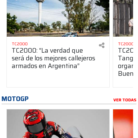
TC2000
TC2000
TC2000: “La verdad que
TC2000
será de los mejores callejeros
Tango 
armados en Argentina”
organiz
Buenos
MOTOGP
VER TODAS