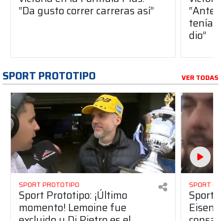
“Da gusto correr carreras así”
“Antes
teníam
dio”
SPORT PROTOTIPO
VER TODAS
SPORT PROTOTIPO
SPORT P
Sport Prototipo: ¡Último
Sport P
momento! Lemoine fue
Eisenc
excluido y Di Pietro es el
consag