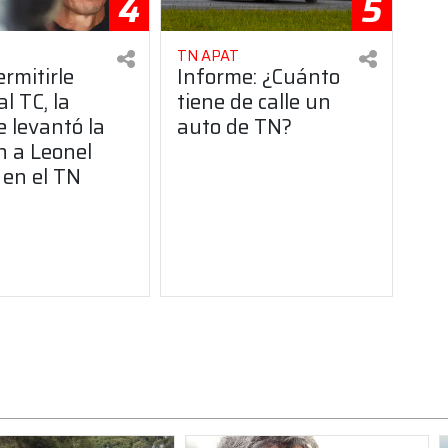
4
5
TN APAT
rmitirle
Informe: ¿Cuánto
al TC, la
tiene de calle un
e levantó la
auto de TN?
n a Leonel
 en el TN