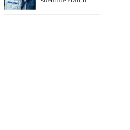
sueño de Franco
Colapinto en la
Fórmula 1