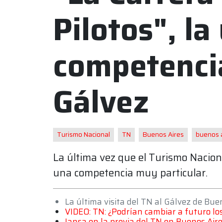
Pilotos", la
competencia
Gálvez
Turismo Nacional
TN
Buenos Aires
buenos 
La última vez que el Turismo Nacional
una competencia muy particular.
La última visita del TN al Gálvez de Bue
VIDEO: TN: ¿Podrían cambiar a futuro los
Iansa en la previa del TN en Buenos Aires