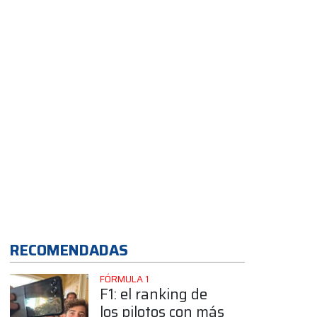
un auto con una
historia muy
especial
App
RECOMENDADAS
FÓRMULA 1
F1: el ranking de
los pilotos con más