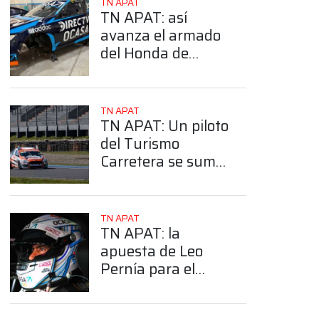
TN APAT
TN APAT: así
avanza el armado
del Honda de
Pernía para su
regreso en la Clase
3
TN APAT
TN APAT: Un piloto
del Turismo
Carretera se suma
a la Clase 3, ¿De
quién se trata?
TN APAT
TN APAT: la
apuesta de Leo
Pernía para el
arranque en
Paraná: se sube a