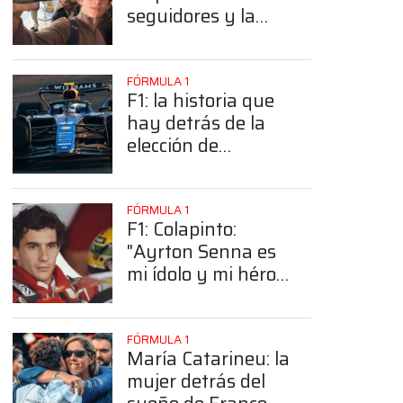
seguidores y la
sorprendente
posición de
Colapinto
FÓRMULA 1
F1: la historia que
hay detrás de la
elección de
Colapinto del
número 43
FÓRMULA 1
F1: Colapinto:
"Ayrton Senna es
mi ídolo y mi héroe
más grande"
FÓRMULA 1
María Catarineu: la
mujer detrás del