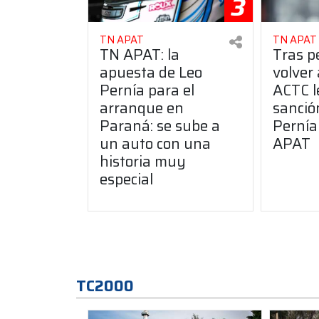
3
TN APAT
TN APAT
TN APAT: la
Tras pe
apuesta de Leo
volver 
Pernía para el
ACTC l
arranque en
sanció
Paraná: se sube a
Pernía
un auto con una
APAT
historia muy
especial
TC2000