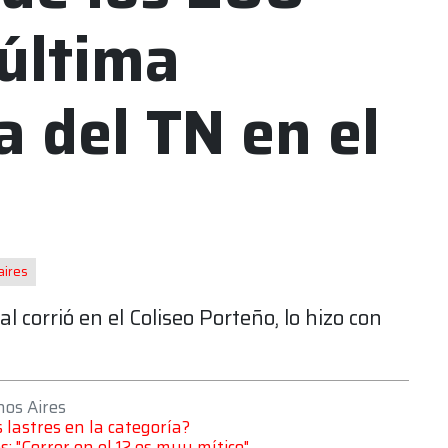
 última
 del TN en el
aires
 corrió en el Coliseo Porteño, lo hizo con
nos Aires
 lastres en la categoría?
: "Correr en el 12 es muy mítico"