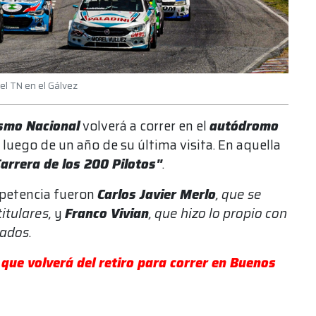
del TN en el Gálvez
smo Nacional
volverá a correr en el
autódromo
luego de un año de su última visita. En aquella
Carrera de los 200 Pilotos"
.
petencia fueron
Carlos Javier Merlo
, que se
titulares,
y
Franco Vivian
, que hizo lo propio con
tados
.
 que volverá del retiro para correr en Buenos