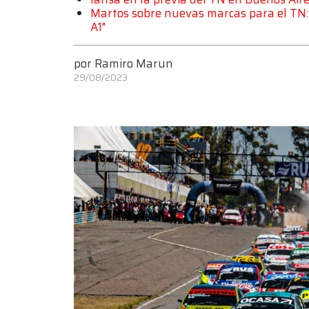
Martos sobre nuevas marcas para el TN: "
A1"
por
Ramiro Marun
29/08/2023