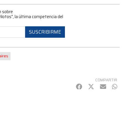
n sobre
ilotos", la última competencia del
SUSCRIBIRME
aires
COMPARTIR
Facebook
Twitter
mail
Whats