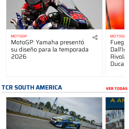
MOTOGP
MOTOGP
MotoGP: Yamaha presentó
Fuego 
su diseño para la temporada
Dall’I
2026
Rivola
Ducati
TCR SOUTH AMERICA
VER TODAS