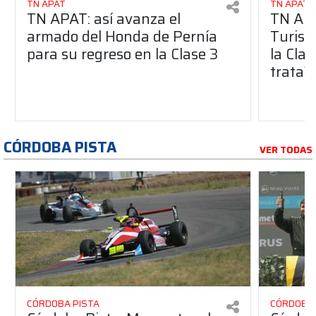
TN APAT
TN APAT
TN APAT: así avanza el
TN APA
armado del Honda de Pernía
Turism
para su regreso en la Clase 3
la Clas
trata?
CÓRDOBA PISTA
VER TODAS
CÓRDOBA PISTA
CÓRDOBA 