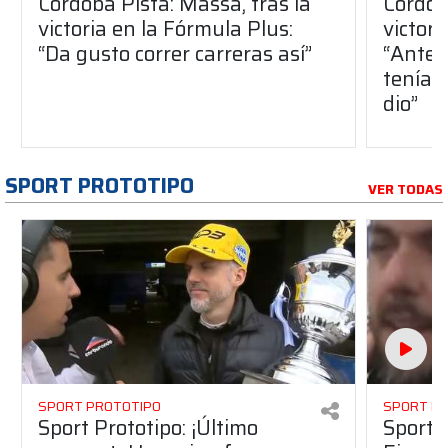
Córdoba Pista: Massa, tras la
Córdob
victoria en la Fórmula Plus:
victor
“Da gusto correr carreras así”
“Antes
teníam
dio”
SPORT PROTOTIPO
VER TODAS
SPORT PROTOTIPO
SPORT P
Sport Prototipo: ¡Último
Sport P