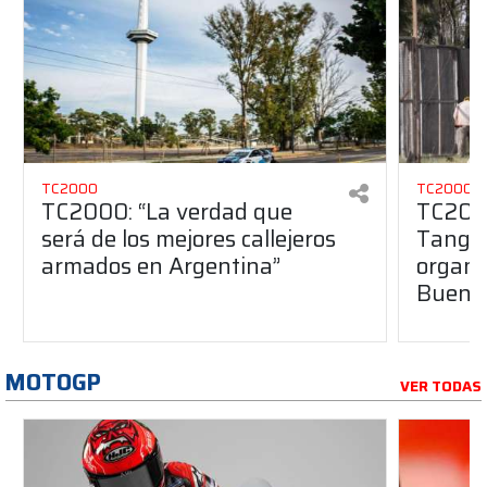
TC2000
TC2000
TC2000: “La verdad que
TC2000
será de los mejores callejeros
Tango 
armados en Argentina”
organiz
Buenos
MOTOGP
VER TODAS