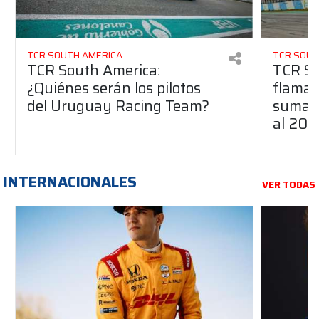
TCR SOUTH AMERICA
TCR SOUT
TCR South America:
TCR So
¿Quiénes serán los pilotos
flaman
del Uruguay Racing Team?
suma a
al 20
INTERNACIONALES
VER TODAS