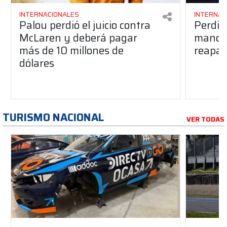
INTERNACIONALES
INTERNAC
Palou perdió el juicio contra
Perdió
McLaren y deberá pagar
manos 
más de 10 millones de
reapar
dólares
TURISMO NACIONAL
VER TODAS