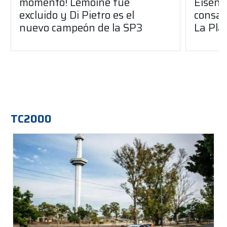
momento! Lemoine fue
Eisenc
excluido y Di Pietro es el
consag
nuevo campeón de la SP3
La Pla
TC2000