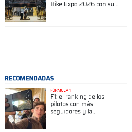
Bike Expo 2026 con sus
últimos productos y
como socio de MBE
Premium Selection
RECOMENDADAS
FÓRMULA 1
F1: el ranking de los
pilotos con más
seguidores y la
sorprendente posición de
Colapinto