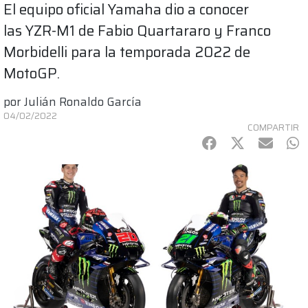
El equipo oficial Yamaha dio a conocer
las YZR-M1 de Fabio Quartararo y Franco
Morbidelli para la temporada 2022 de
MotoGP.
por
Julián Ronaldo García
04/02/2022
COMPARTIR
Facebook
Twitter
mail
Wh