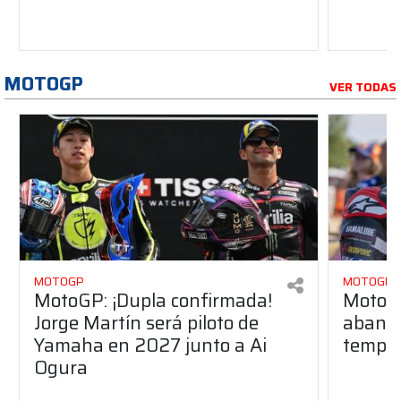
MOTOGP
VER TODAS
MOTOGP
MOTOGP
MotoGP: ¡Dupla confirmada!
MotoGP
Jorge Martín será piloto de
aband
Yamaha en 2027 junto a Ai
tempo
Ogura