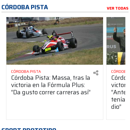
CÓRDOBA PISTA
VER TODAS
CÓRDOBA PISTA
CÓRDOBA 
Córdoba Pista: Massa, tras la
Córdob
victoria en la Fórmula Plus:
victor
“Da gusto correr carreras así”
“Antes
teníam
dio”