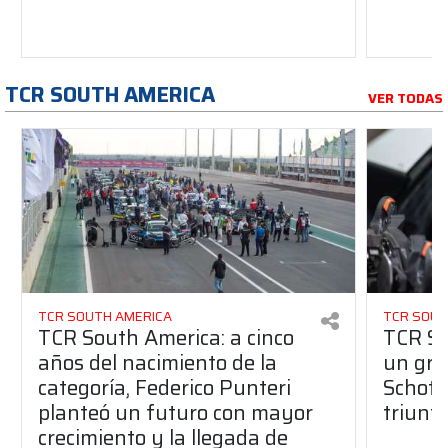
TCR SOUTH AMERICA
VER TODAS
TCR SOUTH AMERICA
TCR SOUT
TCR South America: a cinco
TCR So
años del nacimiento de la
un gran
categoría, Federico Punteri
Schott
planteó un futuro con mayor
triunf
crecimiento y la llegada de