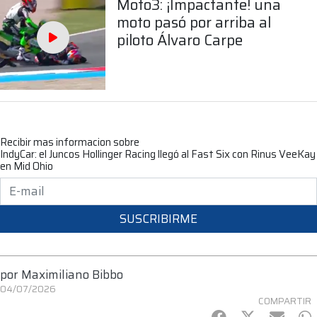
Moto3: ¡Impactante! una
moto pasó por arriba al
piloto Álvaro Carpe
Recibir mas informacion sobre
IndyCar: el Juncos Hollinger Racing llegó al Fast Six con Rinus VeeKay
en Mid Ohio
SUSCRIBIRME
por
Maximiliano Bibbo
04/07/2026
COMPARTIR
Facebook
Twitter
mail
Wh