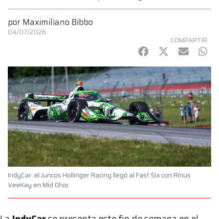
por
Maximiliano Bibbo
04/07/2026
COMPARTIR
Facebook
Twitter
mail
Wha
IndyCar: el Juncos Hollinger Racing llegó al Fast Six con Rinus
VeeKay en Mid Ohio
La
IndyCar
se presenta este fin de semana en el