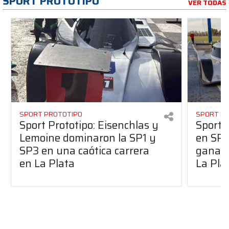
SPORT PROTOTIPO
VER TODAS
SPORT PROTOTIPO
SPORT P
Sport Prototipo: Eisenchlas y
Sport 
Lemoine dominaron la SP1 y
en SP1
SP3 en una caótica carrera
ganaro
en La Plata
La Pla