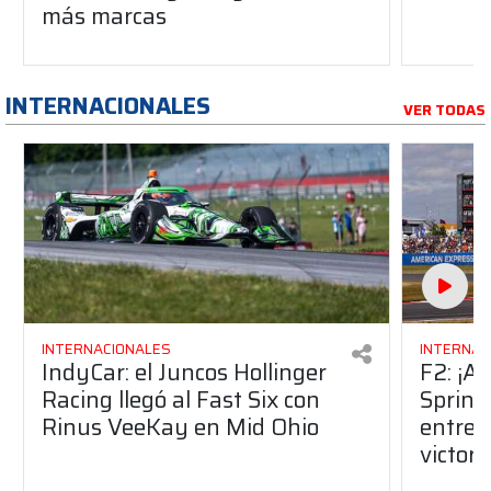
más marcas
INTERNACIONALES
VER TODAS
INTERNACIONALES
INTERNAC
IndyCar: el Juncos Hollinger
F2: ¡A
Racing llegó al Fast Six con
Sprint!
Rinus VeeKay en Mid Ohio
entre T
victori