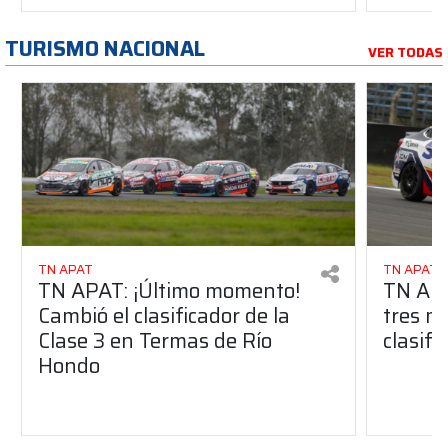
TURISMO NACIONAL
VER TODAS
TN APAT
TN APAT
TN APAT: ¡Último momento!
TN APA
Cambió el clasificador de la
tres me
Clase 3 en Termas de Río
clasif
Hondo