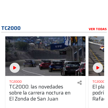
TC2000
VER TODAS
TC2000
TC2000
TC2000: las novedades
El pla
sobre la carrera noctura en
podría
El Zonda de San Juan
Rafael