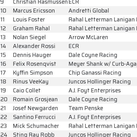
9
Christian Rasmussen
ECR
10
Marcus Ericsson
Andretti Global
11
Louis Foster
Rahal Letterman Lanigan
12
Graham Rahal
Rahal Letterman Lanigan
13
Nolan Siegel
Arrow McLaren
14
Alexander Rossi
ECR
15
Dennis Hauger
Dale Coyne Racing
16
Felix Rosenqvist
Meyer Shank w/ Curb-Aga
17
Kyffin Simpson
Chip Ganassi Racing
18
Rinus VeeKay
Juncos Hollinger Racing
19
Caio Collet
A.J. Foyt Enterprises
20
Romain Grosjean
Dale Coyne Racing
21
Josef Newgarden
Team Penske
22
Santino Ferrucci
A.J. Foyt Enterprises
23
Mick Schumacher
Rahal Letterman Lanigan
24
Sting Ray Robb
Juncos Hollinger Racing