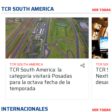
TCR SOUTH AMERICA
VER TODAS
TCR SOUTH AMERICA
TCR SOUT
TCR South America: la
TCR So
categoría visitará Posadas
NextGe
para la octava fecha de la
desarro
temporada
INTERNACIONALES
VER TODAS