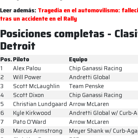
Leer además:
Tragedia en el automovilismo: fallec
tras un accidente en el Rally
Posiciones completas - Clasi
Detroit
Pos.
Piloto
Equipo
1
Alex Palou
Chip Ganassi Racing
2
Will Power
Andretti Global
3
Scott McLaughlin
Team Penske
4
Scott Dixon
Chip Ganassi Racing
5
Christian Lundgaard
Arrow McLaren
6
Kyle Kirkwood
Andretti Global w/ Curb-
7
Pato O’Ward
Arrow McLaren
8
Marcus Armstrong
Meyer Shank w/ Curb-Aga