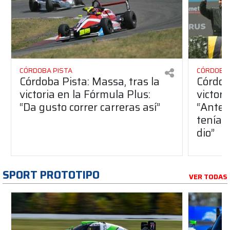
CÓRDOBA PISTA
CÓRDOBA 
Córdoba Pista: Massa, tras la
Córdob
victoria en la Fórmula Plus:
victor
“Da gusto correr carreras así”
“Antes
teníam
dio”
SPORT PROTOTIPO
VER TODAS