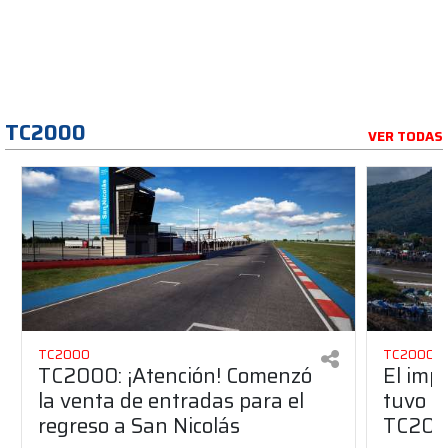
TC2000
VER TODAS
TC2000
TC2000
TC2000: ¡Atención! Comenzó
El imp
la venta de entradas para el
tuvo Sa
regreso a San Nicolás
TC20