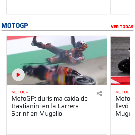
MOTOGP
VER TODAS
MOTOGP
MOTOGP
MotoGP: durísima caída de
MotoGP
Bastianini en la Carrera
llevó l
Sprint en Mugello
Mugel