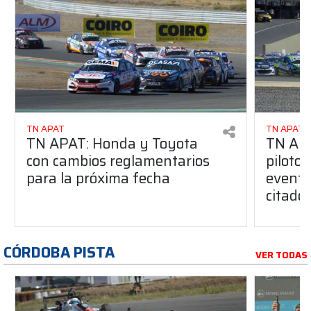
TN APAT
TN APAT
TN APAT: Honda y Toyota
TN APA
con cambios reglamentarios
piloto 
para la próxima fecha
evento
citado
CÓRDOBA PISTA
VER TODAS