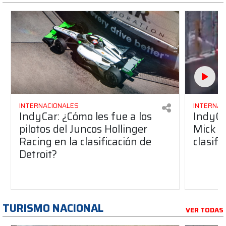
INTERNACIONALES
INTERNAC
IndyCar: ¿Cómo les fue a los
IndyCa
pilotos del Juncos Hollinger
Mick S
Racing en la clasificación de
clasifi
Detroit?
TURISMO NACIONAL
VER TODAS