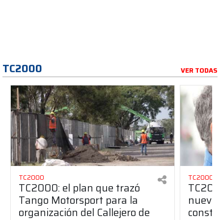
TC2000
VER TODAS
TC2000
TC2000
TC2000: el plan que trazó
TC2000
Tango Motorsport para la
nuevos
organización del Callejero de
constru