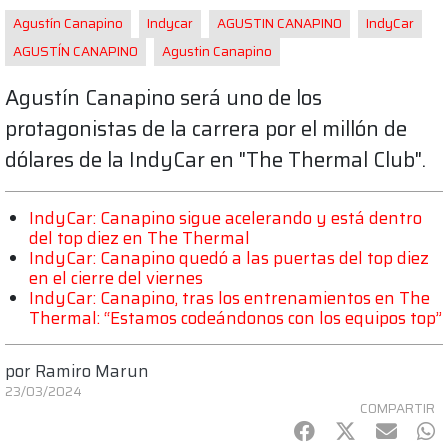
Agustín Canapino
Indycar
AGUSTIN CANAPINO
IndyCar
AGUSTÍN CANAPINO
Agustin Canapino
Agustín Canapino será uno de los
protagonistas de la carrera por el millón de
dólares de la IndyCar en "The Thermal Club".
IndyCar: Canapino sigue acelerando y está dentro
del top diez en The Thermal
IndyCar: Canapino quedó a las puertas del top diez
en el cierre del viernes
IndyCar: Canapino, tras los entrenamientos en The
Thermal: “Estamos codeándonos con los equipos top”
por
Ramiro Marun
23/03/2024
COMPARTIR
Facebook
Twitter
mail
Wh