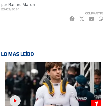
por
Ramiro Marun
23/03/2024
COMPARTIR
Facebook
Twitter
mail
Wh
LO MAS LEÍDO
1