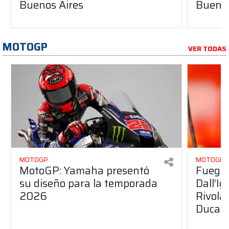
Buenos Aires
Buenos
MOTOGP
VER TODAS
MOTOGP
MOTOGP
MotoGP: Yamaha presentó
Fuego 
su diseño para la temporada
Dall’I
2026
Rivola
Ducati