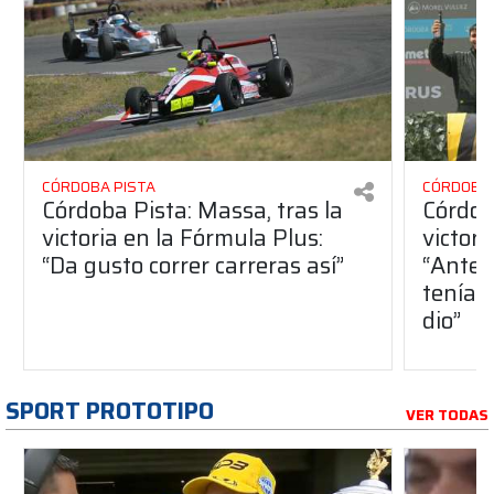
CÓRDOBA PISTA
CÓRDOBA 
Córdoba Pista: Massa, tras la
Córdob
victoria en la Fórmula Plus:
victor
“Da gusto correr carreras así”
“Antes
teníam
dio”
SPORT PROTOTIPO
VER TODAS