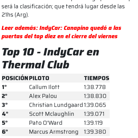
será la clasificación; que tendrá lugar desde las
21hs (Arg).
Leer además: IndyCar: Canapino quedó a las
puertas del top diez en el cierre del viernes
Top 10 - IndyCar en
Thermal Club
POSICIÓN
PILOTO
TIEMPOS
1°
Callum Ilott
1:38.778
2°
Alex Palou
1:38.830
3°
Christian Lundgaard
1:39.065
4°
Scott Mclaughlin
1:39.071
5°
Pato O'Ward
1:39.119
6°
Marcus Armstrong
1:39.380