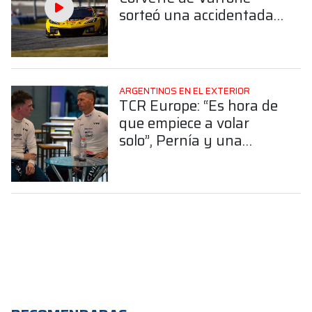
sorteó una accidentada
largada y subió al cuarto
lugar en la GTD Pro
ARGENTINOS EN EL EXTERIOR
TCR Europe: “Es hora de
que empiece a volar
solo”, Pernía y una
tierna reflexión sobre el
paso de Tiago