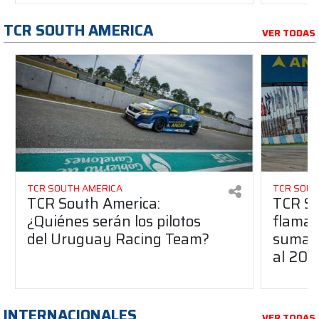
TCR SOUTH AMERICA
VER TODAS
TCR SOUTH AMERICA
TCR SOUT
TCR South America:
TCR So
¿Quiénes serán los pilotos
flaman
del Uruguay Racing Team?
suma a
al 20
INTERNACIONALES
VER TODAS