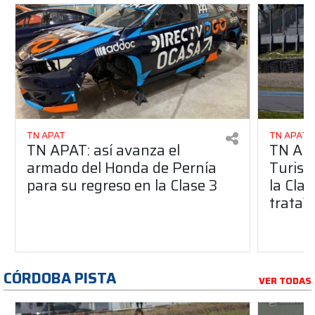
TN APAT
TN APAT
TN APAT: así avanza el
TN APA
armado del Honda de Pernía
Turism
para su regreso en la Clase 3
la Clas
trata?
CÓRDOBA PISTA
VER TODAS