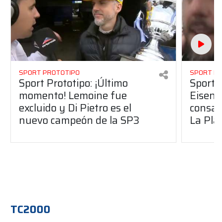
SPORT PROTOTIPO
SPORT P
Sport Prototipo: ¡Último
Sport P
momento! Lemoine fue
Eisenc
excluido y Di Pietro es el
consag
nuevo campeón de la SP3
La Pla
TC2000