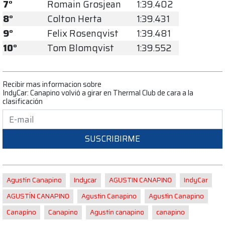
7°
Romain Grosjean
1:39.402
8°
Colton Herta
1:39.431
9°
Felix Rosenqvist
1:39.481
10°
Tom Blomqvist
1:39.552
Recibir mas informacion sobre
IndyCar: Canapino volvió a girar en Thermal Club de cara a la
clasificación
SUSCRIBIRME
Agustín Canapino
Indycar
AGUSTIN CANAPINO
IndyCar
AGUSTÍN CANAPINO
Agustin Canapino
Agustìn Canapino
Canapíno
Canapino
Agustín canapino
canapino