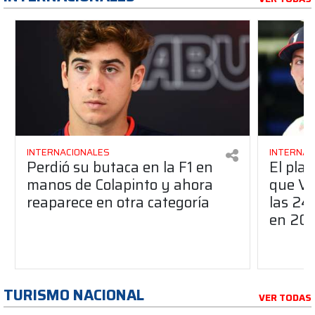
INTERNACIONALES
INTERNAC
Perdió su butaca en la F1 en
El pla
manos de Colapinto y ahora
que Ve
reaparece en otra categoría
las 24
en 20
TURISMO NACIONAL
VER TODAS