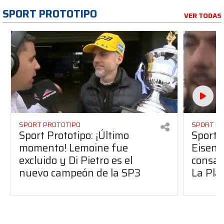
SPORT PROTOTIPO
VER TODAS
SPORT PROTOTIPO
SPORT P
Sport Prototipo: ¡Último
Sport P
momento! Lemoine fue
Eisenc
excluido y Di Pietro es el
consag
nuevo campeón de la SP3
La Pla