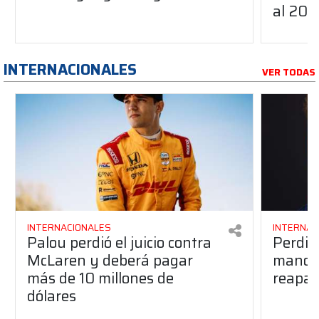
al 20
INTERNACIONALES
VER TODAS
INTERNACIONALES
INTERNAC
Palou perdió el juicio contra
Perdió
McLaren y deberá pagar
manos 
más de 10 millones de
reapar
dólares