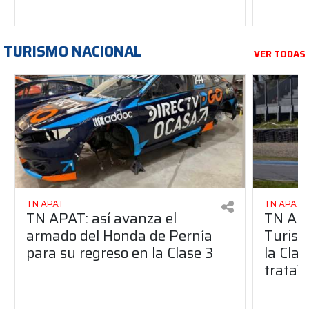
TURISMO NACIONAL
VER TODAS
TN APAT
TN APAT
TN APAT: así avanza el
TN APA
armado del Honda de Pernía
Turism
para su regreso en la Clase 3
la Clas
trata?