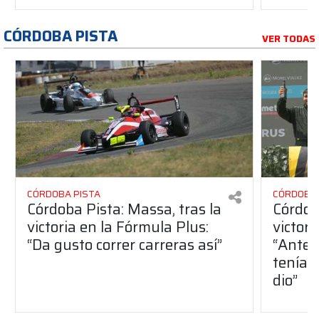
CÓRDOBA PISTA
VER TODAS
CÓRDOBA PISTA
CÓRDOBA 
Córdoba Pista: Massa, tras la
Córdob
victoria en la Fórmula Plus:
victor
“Da gusto correr carreras así”
“Antes
teníam
dio”