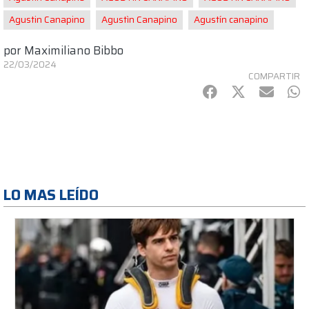
Agustin Canapino
Agustìn Canapino
Agustín canapino
por
Maximiliano Bibbo
22/03/2024
COMPARTIR
Facebook
Twitter
mail
Wh
LO MAS LEÍDO