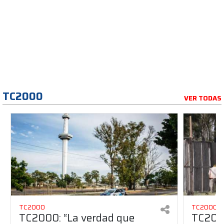
TC2000
VER TODAS
TC2000
TC2000
TC2000: “La verdad que
TC2000