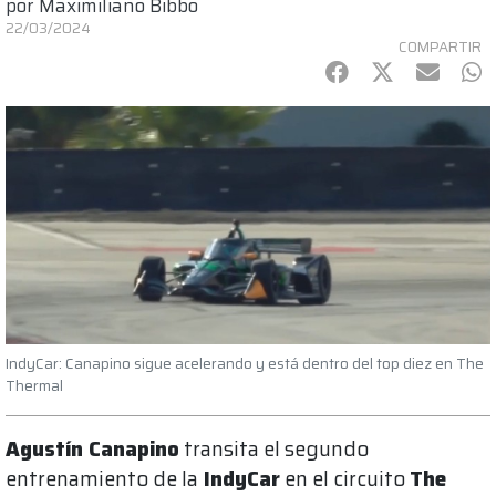
por
Maximiliano Bibbo
22/03/2024
COMPARTIR
Facebook
Twitter
mail
Wh
IndyCar: Canapino sigue acelerando y está dentro del top diez en The
Thermal
Agustín Canapino
transita el segundo
entrenamiento de la
IndyCar
en el circuito
The