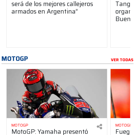
será de los mejores callejeros
Tango 
armados en Argentina”
organiz
Buenos
MOTOGP
VER TODAS
MOTOGP
MOTOGP
MotoGP: Yamaha presentó
Fuego 