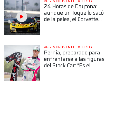
ARGENTINOS EN EL EXTERIOR
24 Horas de Daytona:
aunque un toque lo sacó
de la pelea, el Corvette
de Nico Varrone finalizó
4° en la GTD Pro
ARGENTINOS EN EL EXTERIOR
Pernía, preparado para
enfrentarse a las figuras
del Stock Car: “Es el
desafío más grande mi
carrera”