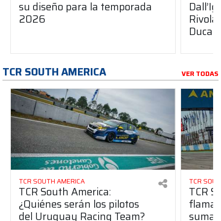
su diseño para la temporada
Dall’I
2026
Rivola
Ducati
TCR SOUTH AMERICA
VER TODAS
TCR SOUTH AMERICA
TCR SOUT
TCR South America:
TCR So
¿Quiénes serán los pilotos
flaman
del Uruguay Racing Team?
suma a