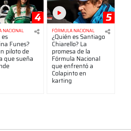
4
5
 NACIONAL
FÓRMULA NACIONAL
 es
¿Quién es Santiago
ina Funes?
Chiarello? La
n piloto de
promesa de la
a que sueña
Fórmula Nacional
nde
que enfrentó a
Colapinto en
karting