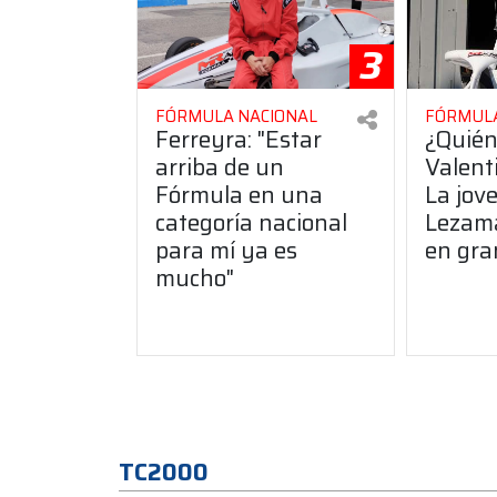
3
FÓRMULA NACIONAL
FÓRMULA
Ferreyra: "Estar
¿Quién
arriba de un
Valent
Fórmula en una
La jove
categoría nacional
Lezam
para mí ya es
en gra
mucho"
TC2000