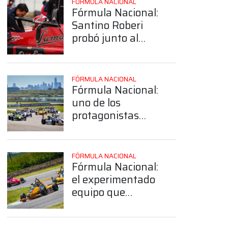
FÓRMULA NACIONAL
Fórmula Nacional:
Santino Roberi
probó junto al
equipo de Daniel
Belli
FÓRMULA NACIONAL
Fórmula Nacional:
uno de los
protagonistas
destacados del
2025 confirmó su
continuidad en la
FÓRMULA NACIONAL
categoría
Fórmula Nacional:
el experimentado
equipo que
confirmó su
continuidad en