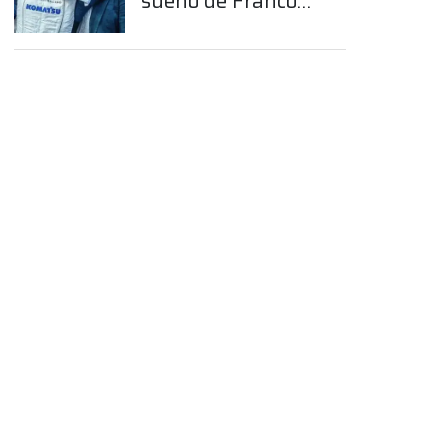
sueño de Franco
Colapinto en la
Fórmula 1