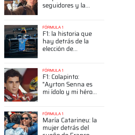
seguidores y la
sorprendente
posición de
Colapinto
FÓRMULA 1
F1: la historia que
hay detrás de la
elección de
Colapinto del
número 43
FÓRMULA 1
F1: Colapinto:
"Ayrton Senna es
mi ídolo y mi héroe
más grande"
FÓRMULA 1
María Catarineu: la
mujer detrás del