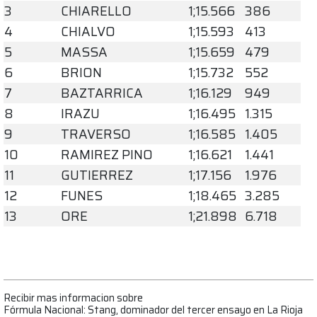
3
CHIARELLO
1;15.566
386
4
CHIALVO
1;15.593
413
5
MASSA
1;15.659
479
6
BRION
1;15.732
552
7
BAZTARRICA
1;16.129
949
8
IRAZU
1;16.495
1.315
9
TRAVERSO
1;16.585
1.405
10
RAMIREZ PINO
1;16.621
1.441
11
GUTIERREZ
1;17.156
1.976
12
FUNES
1;18.465
3.285
13
ORE
1;21.898
6.718
Recibir mas informacion sobre
Fórmula Nacional: Stang, dominador del tercer ensayo en La Rioja