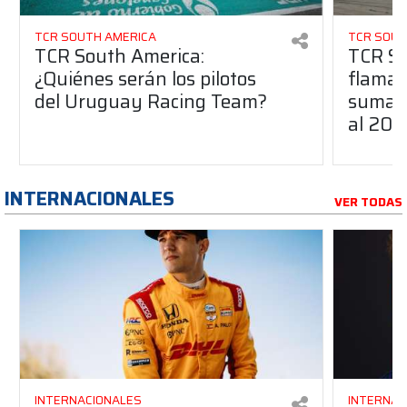
TCR SOUTH AMERICA
TCR SOUT
TCR South America:
TCR So
¿Quiénes serán los pilotos
flaman
del Uruguay Racing Team?
suma a
al 20
INTERNACIONALES
VER TODAS
INTERNACIONALES
INTERNAC