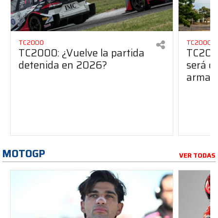
TC2000
TC2000
TC2000: ¿Vuelve la partida
TC2000
detenida en 2026?
será de
armado
MOTOGP
VER TODAS