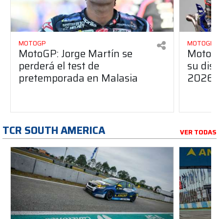
MOTOGP
MOTOGP
MotoGP: Jorge Martín se
MotoG
perderá el test de
su dis
pretemporada en Malasia
2026
TCR SOUTH AMERICA
VER TODAS