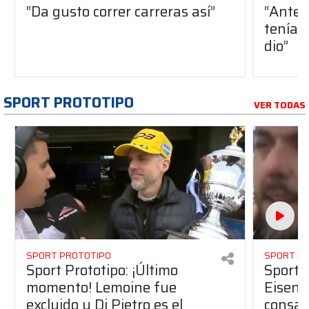
“Da gusto correr carreras así”
“Antes
teníam
dio”
SPORT PROTOTIPO
VER TODAS
SPORT PROTOTIPO
SPORT P
Sport Prototipo: ¡Último
Sport P
momento! Lemoine fue
Eisenc
excluido y Di Pietro es el
consag