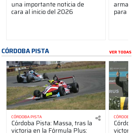
una importante noticia de
armado
cara al inicio del 2026
para s
CÓRDOBA PISTA
VER TODAS
CÓRDOBA PISTA
CÓRDOBA 
Córdoba Pista: Massa, tras la
Córdob
victoria en la Fórmula Plus:
victor