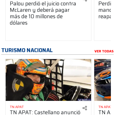
Palou perdió el juicio contra
Perdió
McLaren y deberá pagar
manos 
más de 10 millones de
reapar
dólares
TURISMO NACIONAL
VER TODAS
TN APAT
TN APAT
TN APAT: Castellano anunció
TN APA