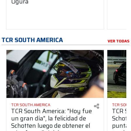
Ogura
TCR SOUTH AMERICA
VER TODAS
TCR SOUTH AMERICA
TCR SOUT
TCR South America: "Hoy fue
TCR So
un gran día", la felicidad de
Schott
Schotten luego de obtener el
punta 