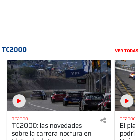
TC2000
VER TODAS
TC2000
TC2000
TC2000: las novedades
El pla
sobre la carrera noctura en
podría