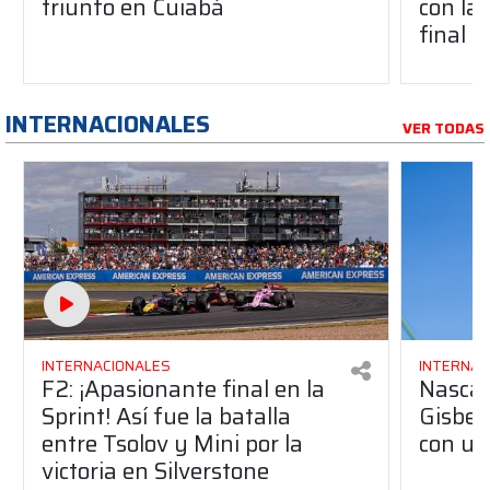
triunfo en Cuiabá
con la 
final
INTERNACIONALES
VER TODAS
INTERNACIONALES
INTERNAC
F2: ¡Apasionante final en la
Nascar
Sprint! Así fue la batalla
Gisbe
entre Tsolov y Mini por la
con un 
victoria en Silverstone