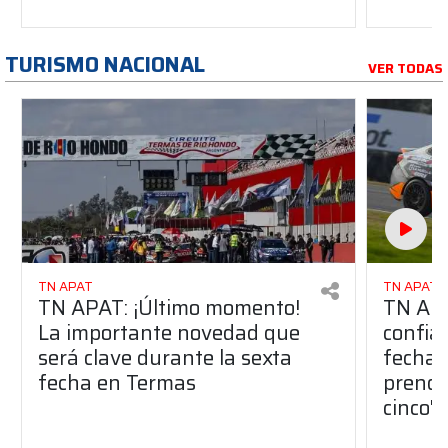
TURISMO NACIONAL
VER TODAS
TN APAT
TN APAT
TN APAT: ¡Último momento!
TN APA
La importante novedad que
confia
será clave durante la sexta
fecha 
fecha en Termas
prendi
cinco"