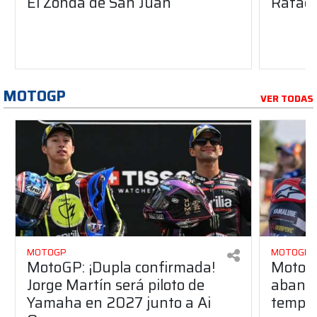
El Zonda de San Juan
Rafael
MOTOGP
VER TODAS
MOTOGP
MOTOGP
MotoGP: ¡Dupla confirmada!
MotoGP
Jorge Martín será piloto de
aband
Yamaha en 2027 junto a Ai
tempo