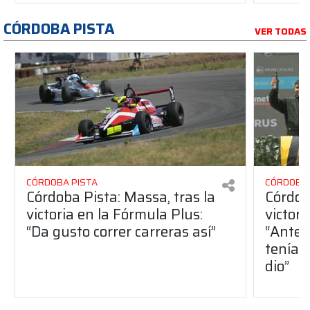
CÓRDOBA PISTA
VER TODAS
CÓRDOBA PISTA
CÓRDOBA 
Córdoba Pista: Massa, tras la
Córdob
victoria en la Fórmula Plus:
victor
“Da gusto correr carreras así”
“Antes
teníam
dio”