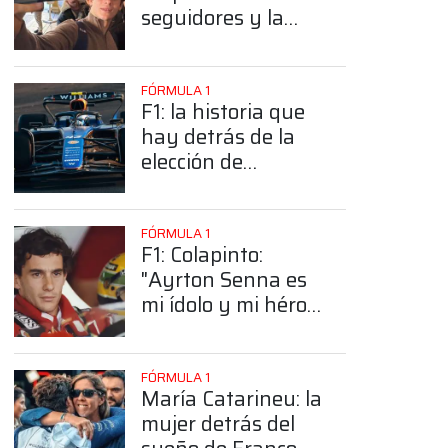
seguidores y la
sorprendente
posición de
Colapinto
FÓRMULA 1
F1: la historia que
hay detrás de la
elección de
Colapinto del
número 43
FÓRMULA 1
F1: Colapinto:
"Ayrton Senna es
mi ídolo y mi héroe
más grande"
FÓRMULA 1
María Catarineu: la
mujer detrás del