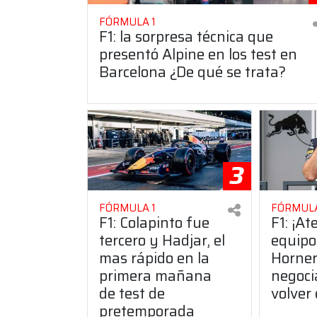
FÓRMULA 1
F1: la sorpresa técnica que
presentó Alpine en los test en
Barcelona ¿De qué se trata?
3
FÓRMULA 1
FÓRMULA
F1: Colapinto fue
F1: ¡At
tercero y Hadjar, el
equipo
mas rápido en la
Horner
primera mañana
negoci
de test de
volver
pretemporada