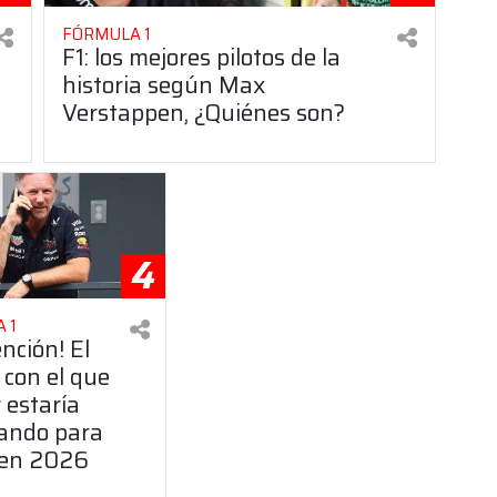
FÓRMULA 1
F1: los mejores pilotos de la
historia según Max
Verstappen, ¿Quiénes son?
4
 1
ención! El
 con el que
 estaría
ando para
 en 2026