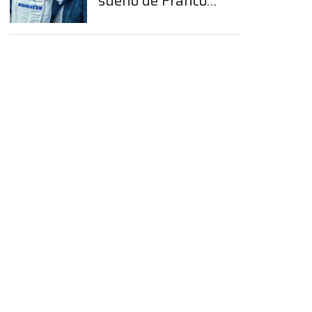
sueño de Franco
Colapinto en la
Fórmula 1