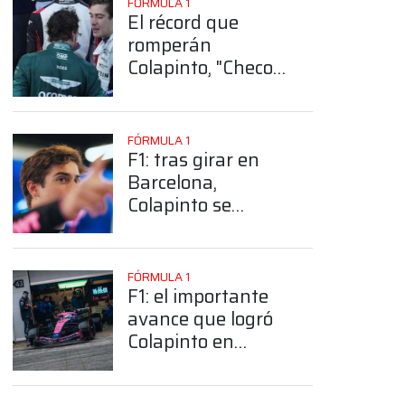
FÓRMULA 1
El récord que
romperán
Colapinto, "Checo"
Pérez, Alonso y
Sainz en la F1 ¿De
que se trata?
FÓRMULA 1
F1: tras girar en
Barcelona,
Colapinto se
mostró más
entusiasmado que
nunca y ya palpitó
FÓRMULA 1
los test en Bahréin
F1: el importante
avance que logró
Colapinto en
Barcelona y fue
destacado por