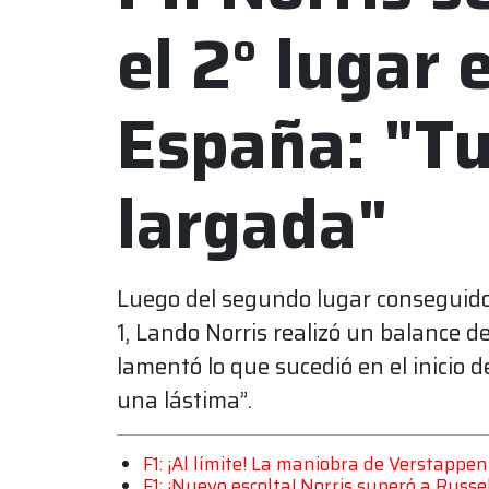
el 2° lugar 
España: "T
largada"
Luego del segundo lugar conseguid
1, Lando Norris realizó un balance d
lamentó lo que sucedió en el inicio d
una lástima”.
F1: ¡Al límite! La maniobra de Verstappe
F1: ¡Nuevo escolta! Norris superó a Russel