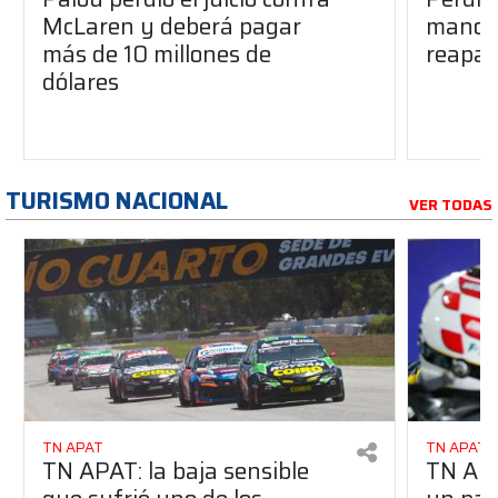
McLaren y deberá pagar
manos 
más de 10 millones de
reapar
dólares
TURISMO NACIONAL
VER TODAS
TN APAT
TN APAT
TN APAT: la baja sensible
TN APA