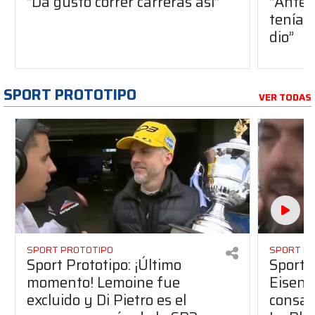
“Da gusto correr carreras así”
“Antes
teníam
dio”
SPORT PROTOTIPO
VER TODAS
SPORT PROTOTIPO
SPORT P
Sport Prototipo: ¡Último
Sport P
momento! Lemoine fue
Eisenc
excluido y Di Pietro es el
consag