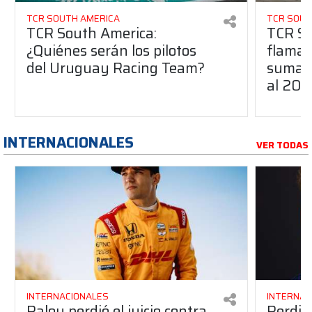
TCR SOUTH AMERICA
TCR SOUT
TCR South America:
TCR So
¿Quiénes serán los pilotos
flaman
del Uruguay Racing Team?
suma a
al 20
INTERNACIONALES
VER TODAS
INTERNACIONALES
INTERNAC
Palou perdió el juicio contra
Perdió