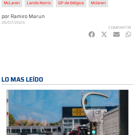
McLaren
Lando Norris
GP de Bélgica
Mclaren
por
Ramiro Marun
26/07/2024
COMPARTIR
Facebook
Twitter
mail
Wh
LO MAS LEÍDO