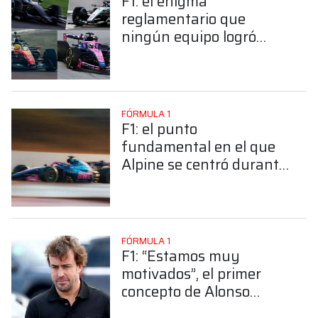
F1: el enigma
reglamentario que
ningún equipo logró
resolver en Barcelona y
será clave para los test
en Bahréin
FÓRMULA 1
F1: el punto
fundamental en el que
Alpine se centró durante
las pruebas en
Barcelona
FÓRMULA 1
F1: “Estamos muy
motivados”, el primer
concepto de Alonso
luego de probar el