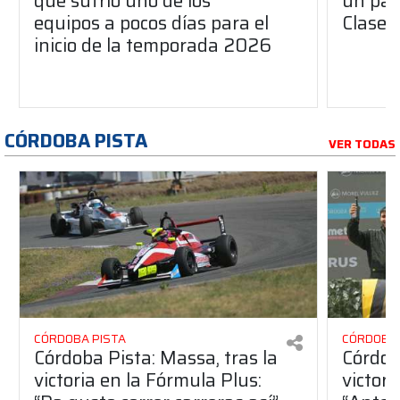
que sufrió uno de los
un pas
equipos a pocos días para el
Clase 
inicio de la temporada 2026
CÓRDOBA PISTA
VER TODAS
CÓRDOBA PISTA
CÓRDOBA 
Córdoba Pista: Massa, tras la
Córdob
victoria en la Fórmula Plus:
victor