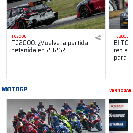
TC2000
TC2000
TC2000: ¿Vuelve la partida
El TC2
detenida en 2026?
reglam
para e
MOTOGP
VER TODAS