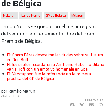
de Bélgica
McLaren
Lando Norris
GP de Bélgica
Mclaren
Lando Norris se quedó con el mejor registro
del segundo entrenamiento libre del Gran
Premio de Bélgica.
F1: Checo Pérez desestimó las dudas sobre su futuro
en Red Bull
F1: los pilotos recordaron a Anthoine Hubert y Dilano
van't Hoff con un emotivo homenaje en Spa
F1: Verstappen fue la referencia en la primera
práctica del GP de Bélgica
por
Ramiro Marun
26/07/2024
COMPARTIR
Facebook
Twitter
mail
Wh