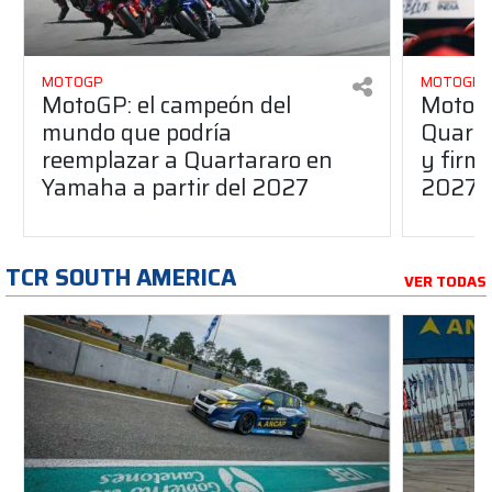
MOTOGP
MOTOGP
MotoGP: el campeón del
MotoGP
mundo que podría
Quarta
reemplazar a Quartararo en
y firm
Yamaha a partir del 2027
2027
TCR SOUTH AMERICA
VER TODAS