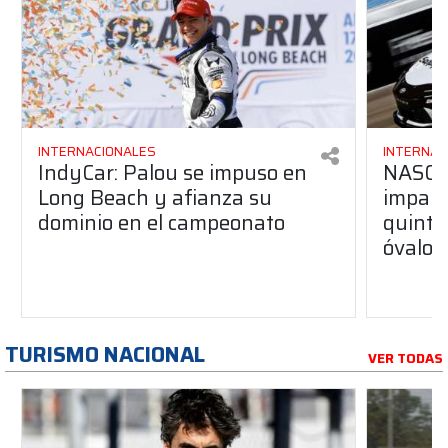
INTERNACIONALES
INTERNAC
IndyCar: Palou se impuso en
NASCA
Long Beach y afianza su
impara
dominio en el campeonato
quinta 
óvalo 
TURISMO NACIONAL
VER TODAS