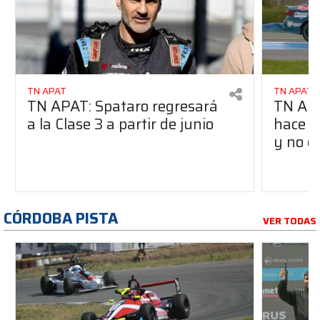
TN APAT
TN APAT
TN APAT: Spataro regresará
TN APA
a la Clase 3 a partir de junio
hace u
y no c
CÓRDOBA PISTA
VER TODAS