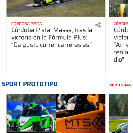
CÓRDOBA PISTA
CÓRDOBA 
Córdoba Pista: Massa, tras la
Córdob
victoria en la Fórmula Plus:
victor
“Da gusto correr carreras así”
“Antes
teníam
dio”
SPORT PROTOTIPO
VER TODAS