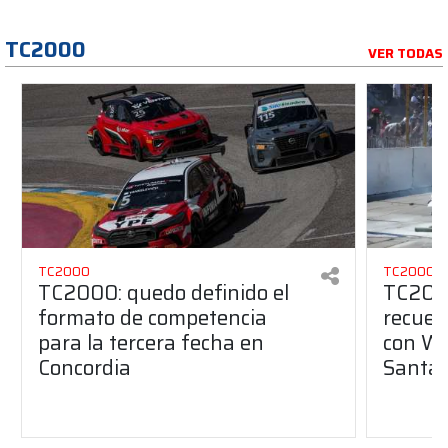
TC2000
VER TODAS
TC2000
TC2000
TC2000: quedo definido el
TC2000
formato de competencia
recuer
para la tercera fecha en
con We
Concordia
Santa 