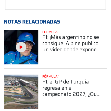
NOTAS RELACIONADAS
FÓRMULA 1
F1: ¡Más argentino no se
consigue! Alpine publicó
un video donde expone
la pasión albiceleste de
Colapinto
FÓRMULA 1
F1: el GP de Turquía
regresa en el
campeonato 2027, ¿Qué
valoración hace Alpine?