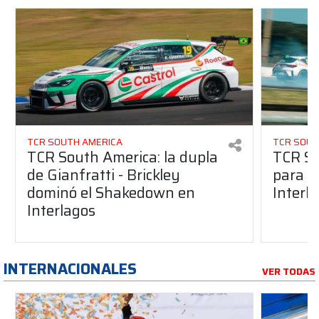
TCR SOUTH AMERICA
TCR SOUT
TCR South America: la dupla
TCR So
de Gianfratti - Brickley
para e
dominó el Shakedown en
Interl
Interlagos
INTERNACIONALES
VER TODAS