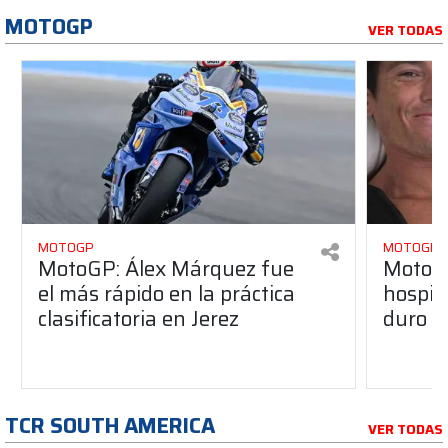
MOTOGP
VER TODAS
MOTOGP
MOTOGP
MotoGP: Álex Márquez fue
MotoGP
el más rápido en la práctica
hospita
clasificatoria en Jerez
duro a
TCR SOUTH AMERICA
VER TODAS