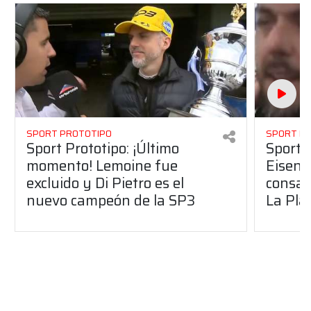
SPORT PROTOTIPO
SPORT P
Sport Prototipo: ¡Último
Sport P
momento! Lemoine fue
Eisenc
excluido y Di Pietro es el
consag
nuevo campeón de la SP3
La Pla