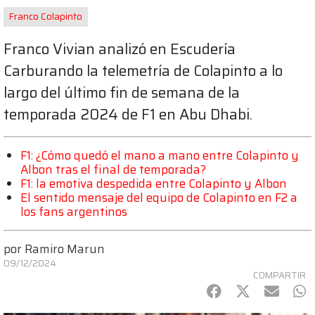
Franco Colapinto
Franco Vivian analizó en Escudería
Carburando la telemetría de Colapinto a lo
largo del último fin de semana de la
temporada 2024 de F1 en Abu Dhabi.
F1: ¿Cómo quedó el mano a mano entre Colapinto y
Albon tras el final de temporada?
F1: la emotiva despedida entre Colapinto y Albon
El sentido mensaje del equipo de Colapinto en F2 a
los fans argentinos
por
Ramiro Marun
09/12/2024
COMPARTIR
Facebook
Twitter
mail
Wh