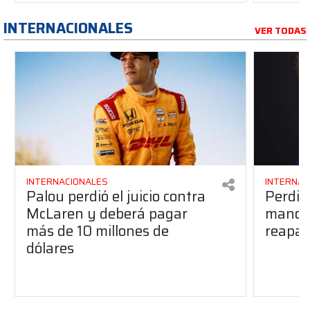
INTERNACIONALES
VER TODAS
INTERNACIONALES
INTERNAC
Palou perdió el juicio contra
Perdió
McLaren y deberá pagar
manos 
más de 10 millones de
reapar
dólares