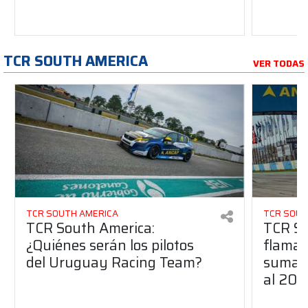
TCR SOUTH AMERICA
VER TODAS
TCR SOUTH AMERICA
TCR SOUT
TCR South America:
TCR So
¿Quiénes serán los pilotos
flaman
del Uruguay Racing Team?
suma a
al 20