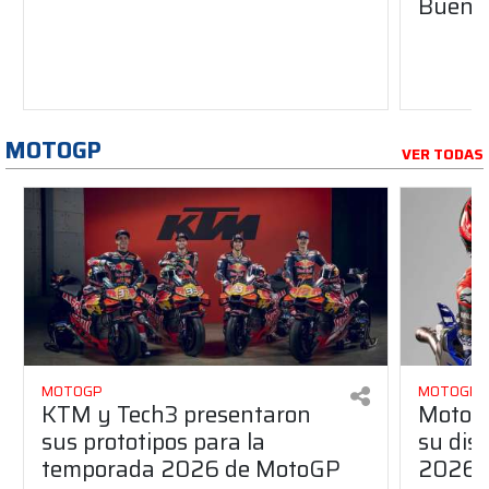
Buenos
MOTOGP
VER TODAS
MOTOGP
MOTOGP
KTM y Tech3 presentaron
MotoG
sus prototipos para la
su dis
temporada 2026 de MotoGP
2026