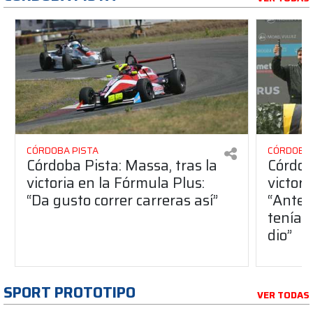
CÓRDOBA PISTA
CÓRDOBA 
Córdoba Pista: Massa, tras la
Córdob
victoria en la Fórmula Plus:
victor
“Da gusto correr carreras así”
“Antes
teníam
dio”
SPORT PROTOTIPO
VER TODAS