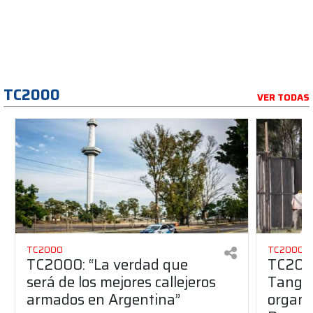
TC2000
VER TODAS
TC2000
TC2000
TC2000: “La verdad que
TC2000
será de los mejores callejeros
Tango 
armados en Argentina”
organiz