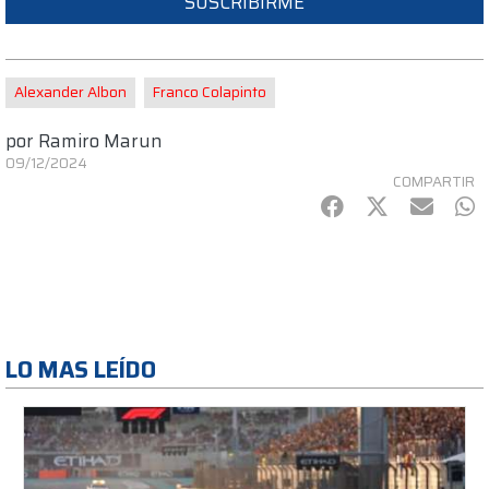
SUSCRIBIRME
Alexander Albon
Franco Colapinto
por
Ramiro Marun
09/12/2024
COMPARTIR
Facebook
Twitter
mail
Wh
LO MAS LEÍDO