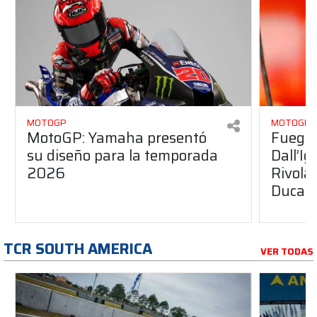
MOTOGP
MOTOGP
MotoGP: Yamaha presentó
Fuego 
su diseño para la temporada
Dall’I
2026
Rivola
Ducati
TCR SOUTH AMERICA
VER TODAS