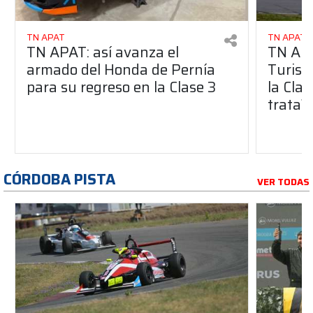
TN APAT
TN APAT
TN APAT: así avanza el
TN APA
armado del Honda de Pernía
Turism
para su regreso en la Clase 3
la Clas
trata?
CÓRDOBA PISTA
VER TODAS