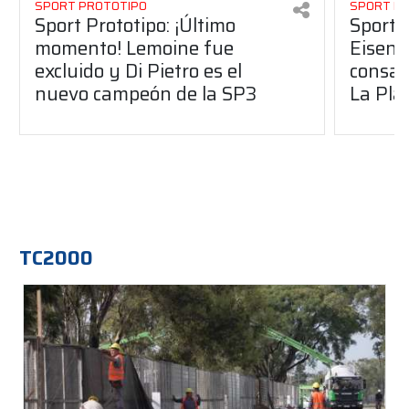
SPORT PROTOTIPO
SPORT P
Sport Prototipo: ¡Último
Sport P
momento! Lemoine fue
Eisenc
excluido y Di Pietro es el
consag
nuevo campeón de la SP3
La Pla
TC2000