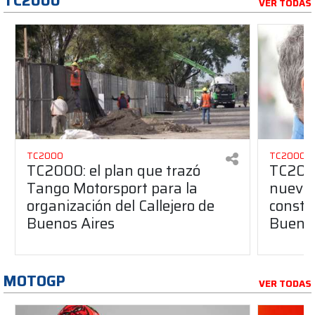
TC2000
VER TODAS
TC2000
TC2000
TC2000: el plan que trazó
TC2000
Tango Motorsport para la
nuevos
organización del Callejero de
constru
Buenos Aires
Buenos
MOTOGP
VER TODAS