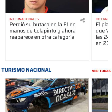
INTERNACIONALES
INTERNAC
Perdió su butaca en la F1 en
El pla
manos de Colapinto y ahora
que Ve
reaparece en otra categoría
las 24
en 20
TURISMO NACIONAL
VER TODAS