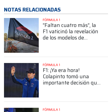
NOTAS RELACIONADAS
FÓRMULA 1
“Faltan cuatro más”, la
F1 vaticinó la revelación
de los modelos de
Williams, Cadillac,
McLaren y Aston Martin
FÓRMULA 1
F1: ¡Ya era hora!
Colapinto tomó una
importante decisión que
sus fanáticos esperaron
durante años
FÓRMULA 1