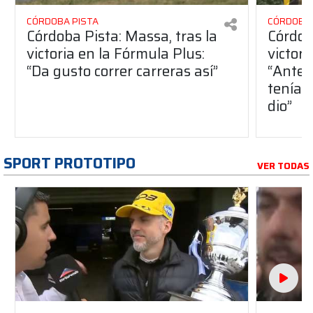
CÓRDOBA PISTA
CÓRDOBA 
Córdoba Pista: Massa, tras la
Córdob
victoria en la Fórmula Plus:
victor
“Da gusto correr carreras así”
“Antes
teníam
dio”
SPORT PROTOTIPO
VER TODAS