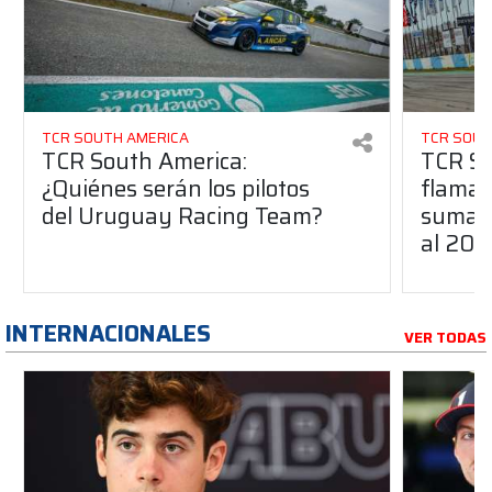
TCR SOUTH AMERICA
TCR SOUT
TCR South America:
TCR So
¿Quiénes serán los pilotos
flaman
del Uruguay Racing Team?
suma a
al 20
INTERNACIONALES
VER TODAS