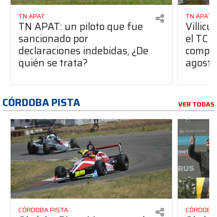
TN APAT
TN APAT
TN APAT: un piloto que fue
Villicu
sancionado por
el TC 
declaraciones indebidas, ¿De
compar
quién se trata?
agosto
CÓRDOBA PISTA
VER TODAS
CÓRDOBA PISTA
CÓRDOBA 