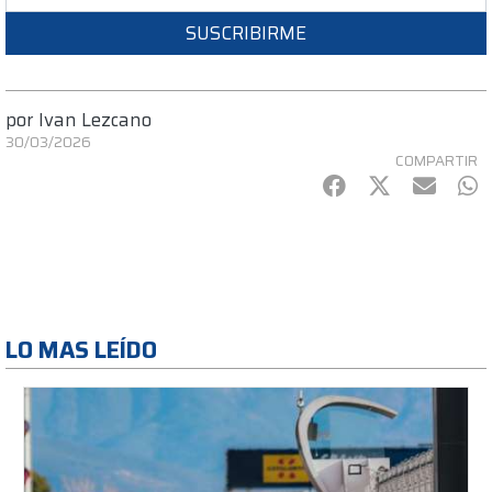
SUSCRIBIRME
por
Ivan Lezcano
30/03/2026
COMPARTIR
Facebook
Twitter
mail
Wh
LO MAS LEÍDO