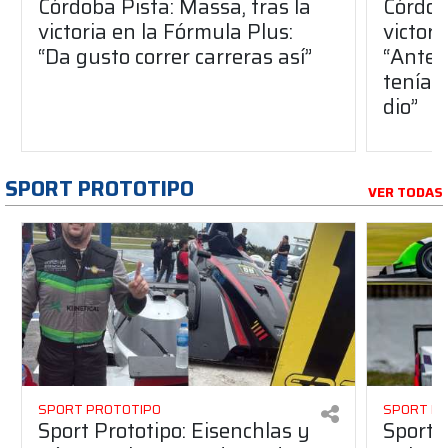
Córdoba Pista: Massa, tras la
Córdob
victoria en la Fórmula Plus:
victor
“Da gusto correr carreras así”
“Antes
teníam
dio”
SPORT PROTOTIPO
VER TODAS
SPORT PROTOTIPO
SPORT P
Sport Prototipo: Eisenchlas y
Sport 