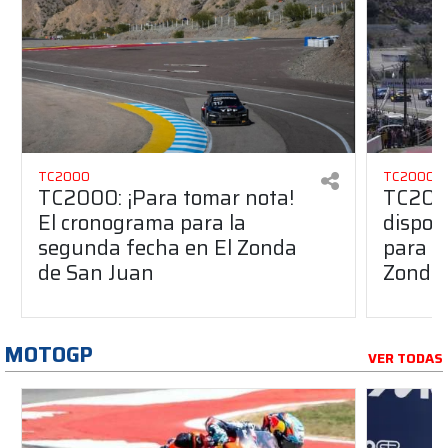
TC2000
TC2000
TC2000: ¡Para tomar nota!
TC2000
El cronograma para la
dispon
segunda fecha en El Zonda
para l
de San Juan
Zonda
MOTOGP
VER TODAS