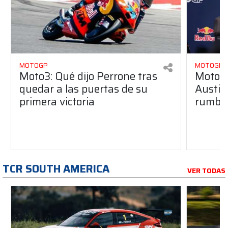
MOTOGP
MOTOGP
Moto3: Qué dijo Perrone tras
MotoGP
quedar a las puertas de su
Austin
primera victoria
rumbo
TCR SOUTH AMERICA
VER TODAS