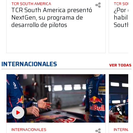
TCR SOUTH AMERICA
TCR SOUT
TCR South America presentó
¿Por q
NextGen, su programa de
habilit
desarrollo de pilotos
South 
INTERNACIONALES
VER TODAS
INTERNACIONALES
INTERNAC