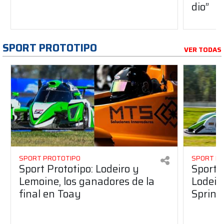
dio”
SPORT PROTOTIPO
VER TODAS
SPORT PROTOTIPO
SPORT P
Sport Prototipo: Lodeiro y
Sport 
Lemoine, los ganadores de la
Lodeir
final en Toay
Sprint