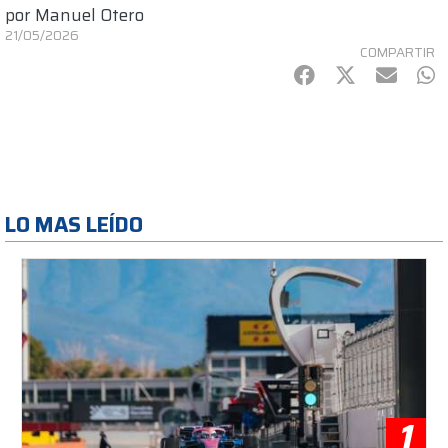
por
Manuel Otero
21/05/2026
COMPARTIR
Facebook
Twitter
mail
Wh
LO MAS LEÍDO
1