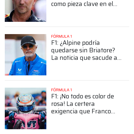
como pieza clave en el
plan de un gigante chino
FÓRMULA 1
F1: ¿Alpine podría
quedarse sin Briatore?
La noticia que sacude al
equipo en la previa al GP
de Canadá
FÓRMULA 1
F1: ¡No todo es color de
rosa! La certera
exigencia que Franco
Colapinto deberá cumplir
por pedido de Alpine