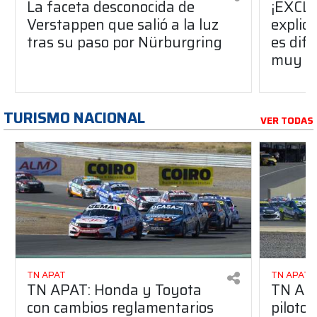
La faceta desconocida de
¡EXCLU
Verstappen que salió a la luz
explic
tras su paso por Nürburgring
es dife
muy ce
TURISMO NACIONAL
VER TODAS
TN APAT
TN APAT
TN APAT: Honda y Toyota
TN APA
con cambios reglamentarios
piloto 