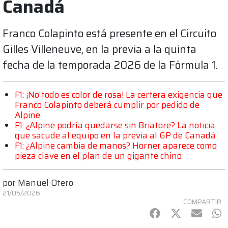
Canadá
Franco Colapinto está presente en el Circuito
Gilles Villeneuve, en la previa a la quinta
fecha de la temporada 2026 de la Fórmula 1.
F1: ¡No todo es color de rosa! La certera exigencia que
Franco Colapinto deberá cumplir por pedido de
Alpine
F1: ¿Alpine podría quedarse sin Briatore? La noticia
que sacude al equipo en la previa al GP de Canadá
F1: ¿Alpine cambia de manos? Horner aparece como
pieza clave en el plan de un gigante chino
por
Manuel Otero
21/05/2026
COMPARTIR
Facebook
Twitter
mail
Wh