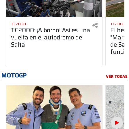
TC2000
TC2000
TC2000: ¡A bordo! Así es una
El hist
vuelta en el autódromo de
"Martí
Salta
de Sal
funcio
MOTOGP
VER TODAS