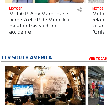
MOTOGP
MOTOGP
MotoGP: Alex Márquez se
MotoGP
perderá el GP de Mugello y
relato
Balaton tras su duro
su acc
accidente
"Gritab
TCR SOUTH AMERICA
VER TODAS