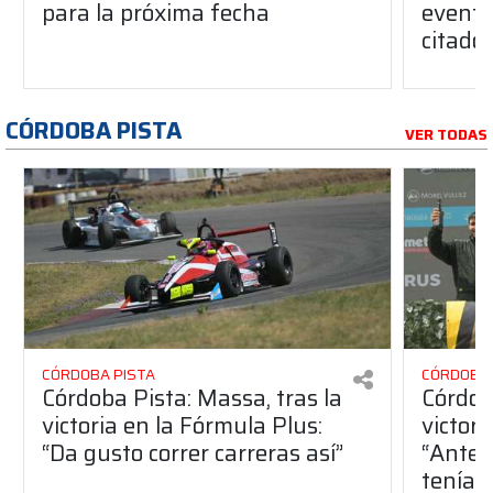
para la próxima fecha
evento
citado
CÓRDOBA PISTA
VER TODAS
CÓRDOBA PISTA
CÓRDOBA 
Córdoba Pista: Massa, tras la
Córdob
victoria en la Fórmula Plus:
victor
“Da gusto correr carreras así”
“Antes
teníam