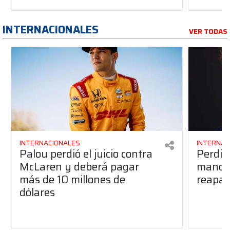
INTERNACIONALES
VER TODAS
INTERNACIONALES
INTERNAC
Palou perdió el juicio contra
Perdió
McLaren y deberá pagar
manos 
más de 10 millones de
reapar
dólares