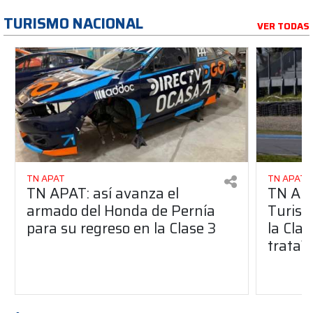
TURISMO NACIONAL
VER TODAS
TN APAT
TN APAT
TN APAT: así avanza el
TN APA
armado del Honda de Pernía
Turism
para su regreso en la Clase 3
la Clas
trata?