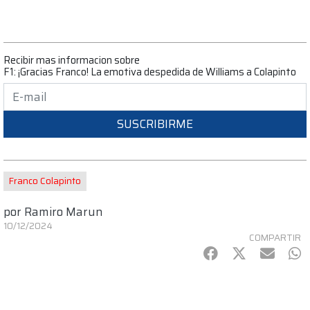
Recibir mas informacion sobre
F1: ¡Gracias Franco! La emotiva despedida de Williams a Colapinto
SUSCRIBIRME
Franco Colapinto
por
Ramiro Marun
10/12/2024
COMPARTIR
Facebook
Twitter
mail
Wh