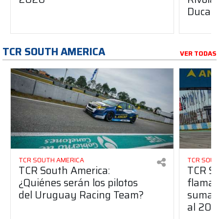
Ducati
TCR SOUTH AMERICA
VER TODAS
TCR SOUTH AMERICA
TCR SOUT
TCR South America:
TCR So
¿Quiénes serán los pilotos
flaman
del Uruguay Racing Team?
suma a
al 20