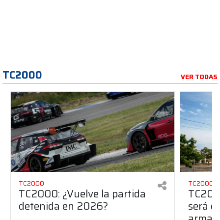
TC2000
VER TODAS
TC2000
TC2000
TC2000: ¿Vuelve la partida
TC2000
detenida en 2026?
será de
armado