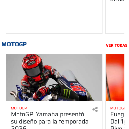
MOTOGP
VER TODAS
MOTOGP
MOTOGP
MotoGP: Yamaha presentó
Fuego 
su diseño para la temporada
Dall’I
2026
Rivola