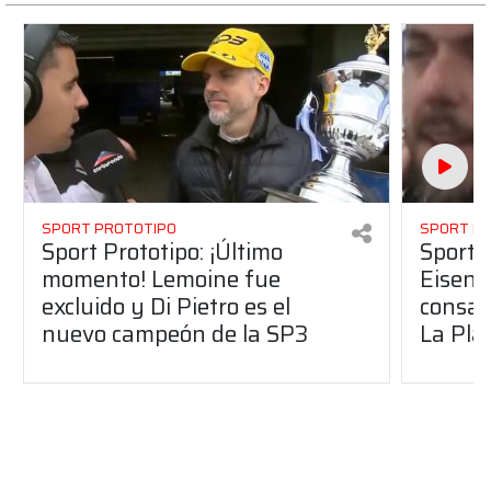
SPORT PROTOTIPO
SPORT P
Sport Prototipo: ¡Último
Sport P
momento! Lemoine fue
Eisenc
excluido y Di Pietro es el
consag
nuevo campeón de la SP3
La Pla