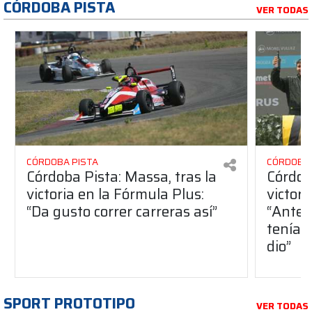
CÓRDOBA PISTA
VER TODAS
CÓRDOBA PISTA
CÓRDOBA 
Córdoba Pista: Massa, tras la
Córdob
victoria en la Fórmula Plus:
victor
“Da gusto correr carreras así”
“Antes
teníam
dio”
SPORT PROTOTIPO
VER TODAS