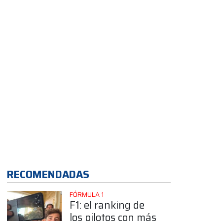
del final del GP de
Gran Bretaña
App
RECOMENDADAS
FÓRMULA 1
F1: el ranking de
los pilotos con más