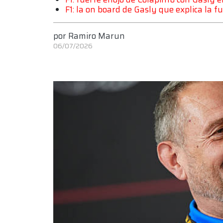
F1: la on board de Gasly que explica la f
por
Ramiro Marun
06/07/2026