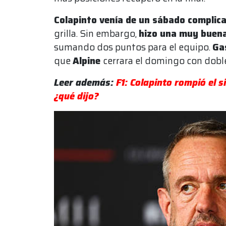
Colapinto venía de un sábado complic
grilla. Sin embargo,
hizo una muy buena
sumando dos puntos para el equipo.
Ga
que
Alpine
cerrara el domingo con doble
Leer además:
F1: Colapinto rompió el s
¿qué dijo?