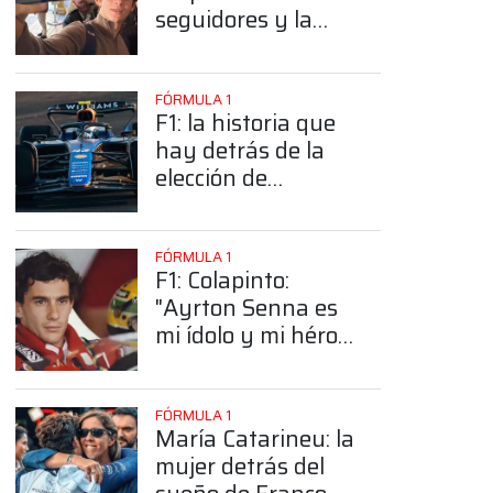
seguidores y la
sorprendente
posición de
Colapinto
FÓRMULA 1
F1: la historia que
hay detrás de la
elección de
Colapinto del
número 43
FÓRMULA 1
F1: Colapinto:
"Ayrton Senna es
mi ídolo y mi héroe
más grande"
FÓRMULA 1
María Catarineu: la
mujer detrás del