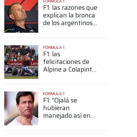
FÓRMULA 1
F1: las razones que
explican la bronca
de los argentinos
con Nielsen por
Colapinto
FÓRMULA 1
F1: las
felicitaciones de
Alpine a Colapinto
y Gasly por su
resultado en el GP
de Gran Bretaña
FÓRMULA 1
F1: “Ojalá se
hubieran
manejado así en
Abu Dabi 2021”:
Toto Wolff, acerca