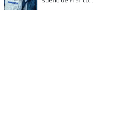
sueño de Franco
Colapinto en la
Fórmula 1