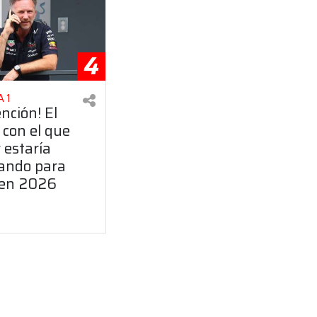
4
 1
ención! El
 con el que
 estaría
ando para
 en 2026