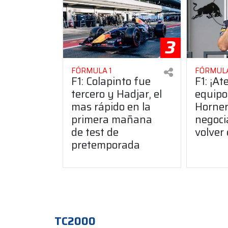
3
FÓRMULA 1
FÓRMULA
F1: Colapinto fue
F1: ¡At
tercero y Hadjar, el
equipo
mas rápido en la
Horner
primera mañana
negoci
de test de
volver
pretemporada
TC2000