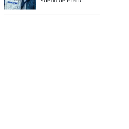
sueño de Franco
Colapinto en la
Fórmula 1