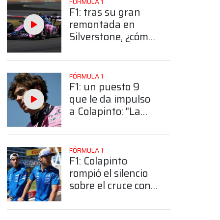
FÓRMULA 1
F1: tras su gran
remontada en
Silverstone, ¿cómo
quedó ubicado
Colapinto en el
campeonato?
FÓRMULA 1
F1: un puesto 9
que le da impulso
a Colapinto: "La
injusticia llega a su
fin y algunas se
dan para nuestro
FÓRMULA 1
lado"
F1: Colapinto
rompió el silencio
sobre el cruce con
Gasly en
Silverstone, ¿qué