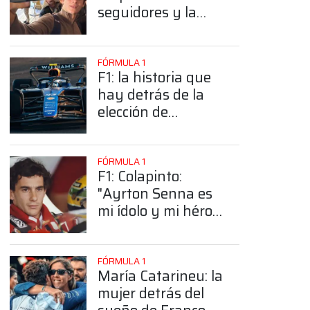
seguidores y la
sorprendente
posición de
Colapinto
FÓRMULA 1
F1: la historia que
hay detrás de la
elección de
Colapinto del
número 43
FÓRMULA 1
F1: Colapinto:
"Ayrton Senna es
mi ídolo y mi héroe
más grande"
FÓRMULA 1
María Catarineu: la
mujer detrás del