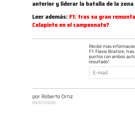
anterior y liderar la batalla de la zona
Leer además:
F1: tras su gran remont
Colapinto en el campeonato?
Recibir mas informacio
F1: Flavio Briatore, tra
puntos con ambos autos
resultado”
por
Roberto Ortiz
05/07/2026