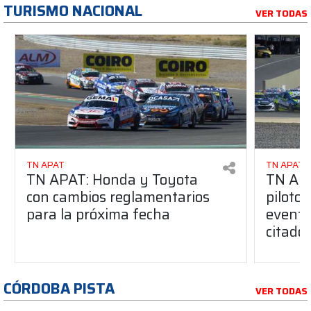
TURISMO NACIONAL
VER TODAS
TN APAT
TN APAT
TN APAT: Honda y Toyota
TN APA
con cambios reglamentarios
piloto 
para la próxima fecha
evento
citado
CÓRDOBA PISTA
VER TODAS