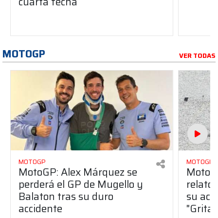
cuarta fecha
MOTOGP
VER TODAS
MOTOGP
MOTOGP
MotoGP: Alex Márquez se
MotoGP
perderá el GP de Mugello y
relato
Balaton tras su duro
su acc
accidente
"Gritab