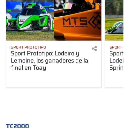
SPORT PROTOTIPO
SPORT P
Sport Prototipo: Lodeiro y
Sport 
Lemoine, los ganadores de la
Lodeir
final en Toay
Sprint
TC2000