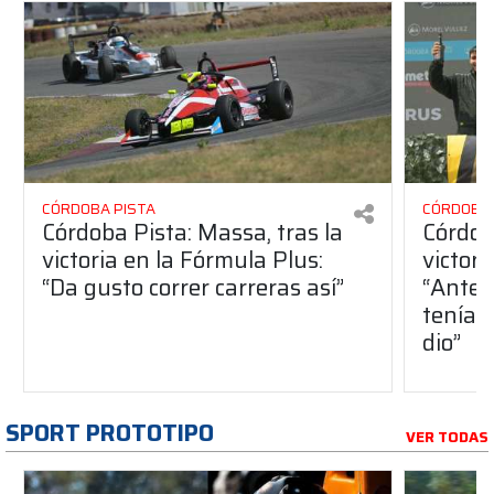
CÓRDOBA PISTA
CÓRDOBA 
Córdoba Pista: Massa, tras la
Córdob
victoria en la Fórmula Plus:
victor
“Da gusto correr carreras así”
“Antes
teníam
dio”
SPORT PROTOTIPO
VER TODAS