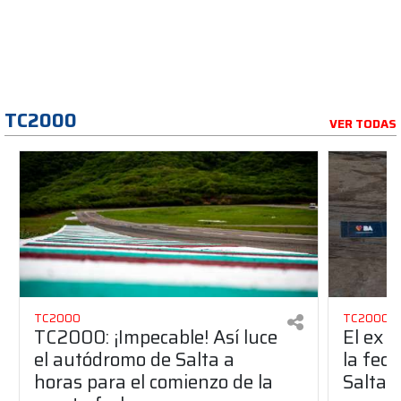
TC2000
VER TODAS
TC2000
TC2000
TC2000: ¡Impecable! Así luce
El ex p
el autódromo de Salta a
la fec
horas para el comienzo de la
Salta