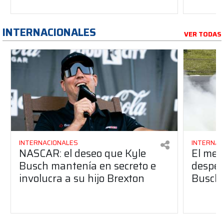
INTERNACIONALES
VER TODAS
INTERNACIONALES
INTERNAC
NASCAR: el deseo que Kyle
El men
Busch mantenía en secreto e
desped
involucra a su hijo Brexton
Busch