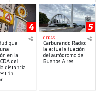
4
5
OTRAS
itud que
Carburando Radio:
 una
la actual situación
ón en la
del autódromo de
CDA del
Buenos Aires
la distancia
estión
or