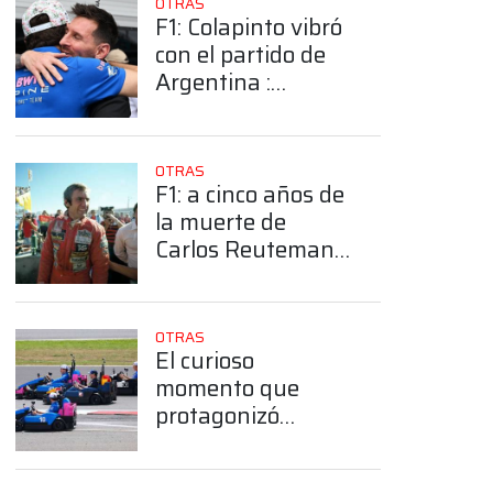
OTRAS
F1: Colapinto vibró
con el partido de
Argentina :
¡"Vamos carajo"!
OTRAS
F1: a cinco años de
la muerte de
Carlos Reutemann,
el recuerdo de una
leyenda argentina
OTRAS
El curioso
momento que
protagonizó
Colapinto arriba de
un auto de LEGO