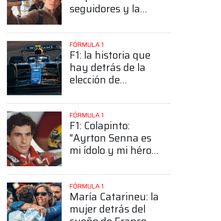
seguidores y la
sorprendente
posición de
Colapinto
FÓRMULA 1
F1: la historia que
hay detrás de la
elección de
Colapinto del
número 43
FÓRMULA 1
F1: Colapinto:
"Ayrton Senna es
mi ídolo y mi héroe
más grande"
FÓRMULA 1
María Catarineu: la
mujer detrás del