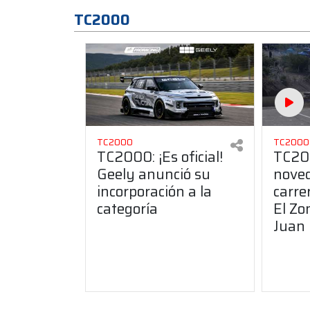
TC2000
TC2000
TC2000
TC2000: ¡Es oficial!
TC200
Geely anunció su
noved
incorporación a la
carre
categoría
El Zo
Juan