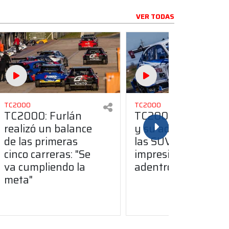
VER TODAS
TC2000
TC2000
TC2000: Furlán
TC2000: Carabajal
realizó un balance
y su adaptación a
de las primeras
las SUV: "Me
cinco carreras: "Se
impresionó lo
va cumpliendo la
adentro que frena"
meta"