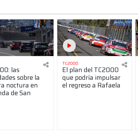
TC2000
0: las
El plan del TC2000
ades sobre la
que podría impulsar
ra noctura en
el regreso a Rafaela
nda de San