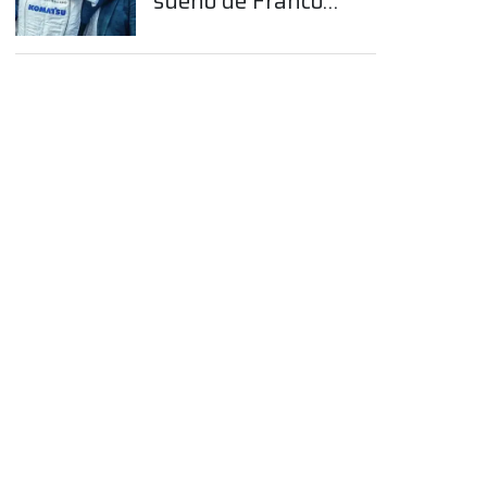
sueño de Franco
Colapinto en la
Fórmula 1
App