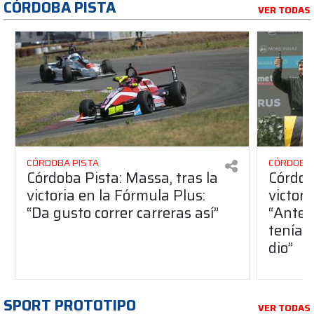
CÓRDOBA PISTA
VER TODAS
CÓRDOBA PISTA
CÓRDOBA 
Córdoba Pista: Massa, tras la
Córdob
victoria en la Fórmula Plus:
victor
“Da gusto correr carreras así”
“Antes
teníam
dio”
SPORT PROTOTIPO
VER TODAS