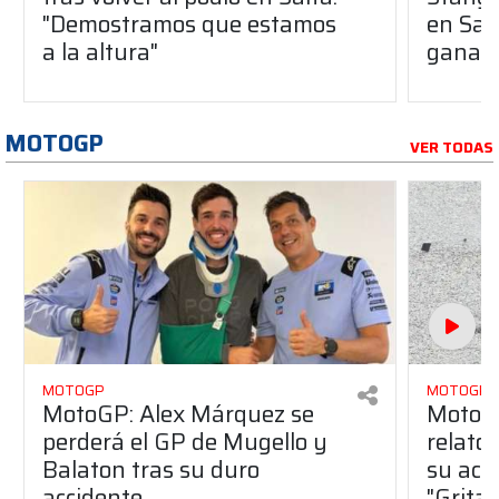
"Demostramos que estamos
en Sal
a la altura"
ganar 
MOTOGP
VER TODAS
MOTOGP
MOTOGP
MotoGP: Alex Márquez se
MotoGP
perderá el GP de Mugello y
relato
Balaton tras su duro
su acc
accidente
"Gritab