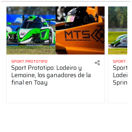
SPORT PROTOTIPO
SPORT P
Sport Prototipo: Lodeiro y
Sport 
Lemoine, los ganadores de la
Lodeir
final en Toay
Sprint