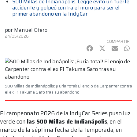
500 Millas de Indianápolis: Legge evitó un fuerte
accidente y golpeó contra el muro para ser el
primer abandono en la IndyCar
por
Manuel Otero
24/05/2026
COMPARTIR
Facebook
Twitter
mail
Wha
500 Millas de Indianápolis: ¡Furia total! El enojo de Carpenter contra
el ex F1 Takuma Sato tras su abandono
El campeonato 2026 de la IndyCar Series puso luz
verde con
las 500 Millas de Indianápolis
, en el
marco de la
séptima fecha de la temporada, en