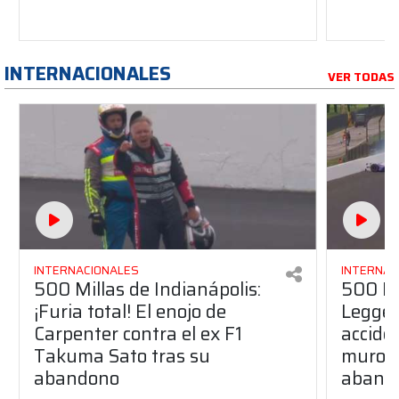
INTERNACIONALES
VER TODAS
INTERNACIONALES
INTERNAC
500 Millas de Indianápolis:
500 Mi
¡Furia total! El enojo de
Legge 
Carpenter contra el ex F1
accide
Takuma Sato tras su
muro p
abandono
abando