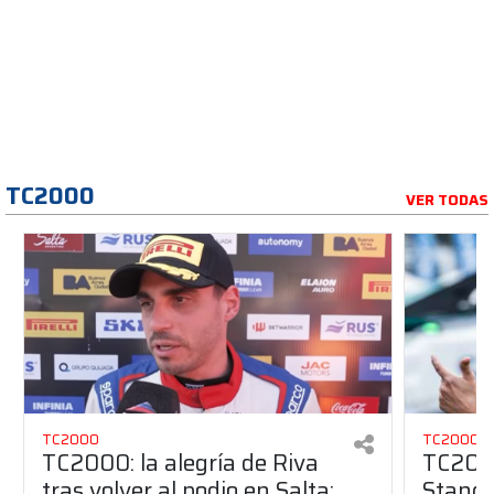
TC2000
VER TODAS
TC2000
TC2000
TC2000: la alegría de Riva
TC2000
tras volver al podio en Salta:
Stang 