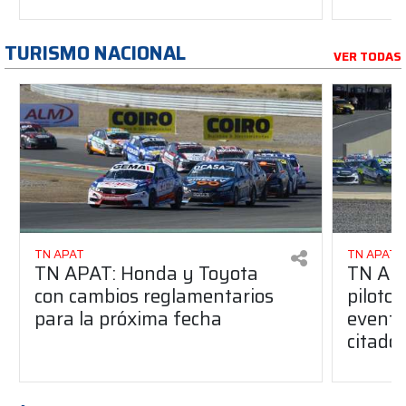
TURISMO NACIONAL
VER TODAS
TN APAT
TN APAT
TN APAT: Honda y Toyota
TN APA
con cambios reglamentarios
piloto 
para la próxima fecha
evento
citado