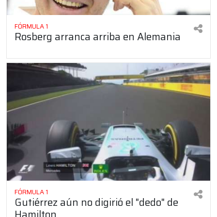
FÓRMULA 1
Rosberg arranca arriba en Alemania
FÓRMULA 1
Gutiérrez aún no digirió el "dedo" de
Hamilton