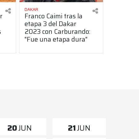
DAKAR
r
Franco Caimi tras la
etapa 3 del Dakar
s
2023 con Carburando:
"Fue una etapa dura"
20
JUN
21
JUN
21