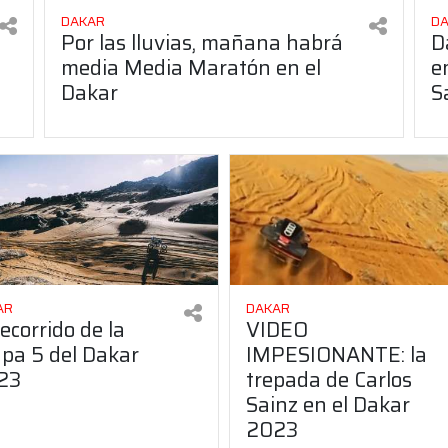
DAKAR
D
Por las lluvias, mañana habrá
D
media Media Maratón en el
e
Dakar
S
AR
DAKAR
recorrido de la
VIDEO
pa 5 del Dakar
IMPESIONANTE: la
23
trepada de Carlos
Sainz en el Dakar
2023