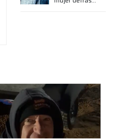
mujer detrás
del sueño de
Franco
Colapinto en la
Fórmula 1