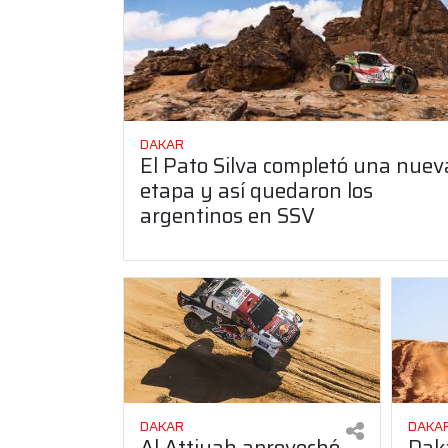
DAKAR
El Pato Silva completó una nuev
etapa y así quedaron los
argentinos en SSV
DAKAR
DAKA
Al Attiyah aprovechó
Dak