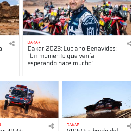
DAKAR
a
Dakar 2023: Luciano Benavides:
"Un momento que venía
esperando hace mucho"
R
DAKAR
ar 2023:
VIDEO: a bordo del