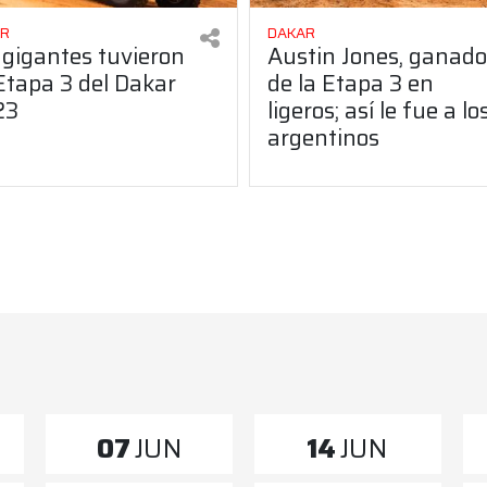
AR
DAKAR
 gigantes tuvieron
Austin Jones, ganado
Etapa 3 del Dakar
de la Etapa 3 en
23
ligeros; así le fue a lo
argentinos
07
JUN
14
JUN