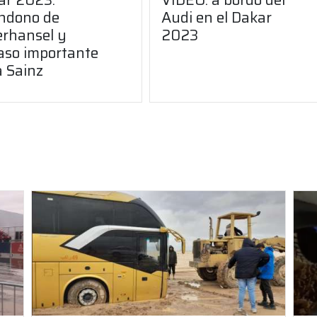
ndono de
Audi en el Dakar
erhansel y
2023
aso importante
a Sainz