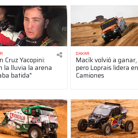
AR
DAKAR
n Cruz Yacopini:
Macík volvió a ganar,
n la lluvia la arena
pero Loprais lidera e
aba batida"
Camiones