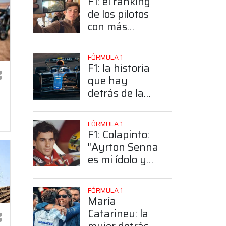
F1: el ranking
de los pilotos
con más
seguidores y la
sorprendente
FÓRMULA 1
posición de
F1: la historia
Colapinto
que hay
detrás de la
elección de
Colapinto del
FÓRMULA 1
número 43
F1: Colapinto:
"Ayrton Senna
es mi ídolo y
mi héroe más
grande"
FÓRMULA 1
María
Catarineu: la