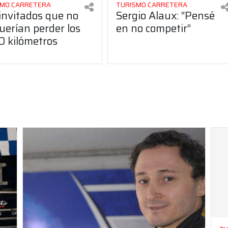
SMO CARRETERA
TURISMO CARRETERA
invitados que no
Sergio Alaux: “Pensé
uerían perder los
en no competir”
0 kilómetros