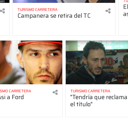
TU
E
TURISMO CARRETERA
a
Campanera se retira del TC
ISMO CARRETERA
TURISMO CARRETERA
si a Ford
"Tendría que reclama
el título"