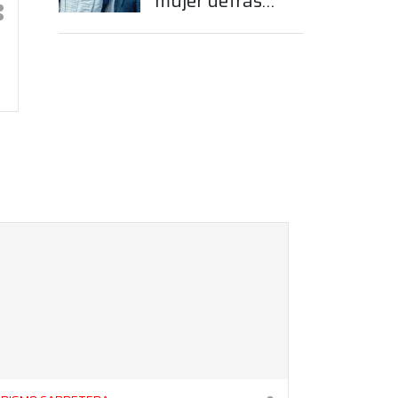
mujer detrás
del sueño de
Franco
Colapinto en la
Fórmula 1