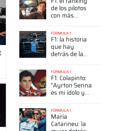
F1: el ranking
de los pilotos
con más
seguidores y la
sorprendente
FÓRMULA 1
posición de
F1: la historia
Colapinto
que hay
detrás de la
elección de
Colapinto del
FÓRMULA 1
número 43
F1: Colapinto:
"Ayrton Senna
es mi ídolo y
mi héroe más
grande"
FÓRMULA 1
María
Catarineu: la