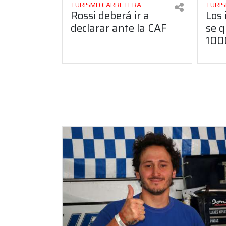
TURISMO CARRETERA
TURI
Rossi deberá ir a
Los 
declarar ante la CAF
se q
100