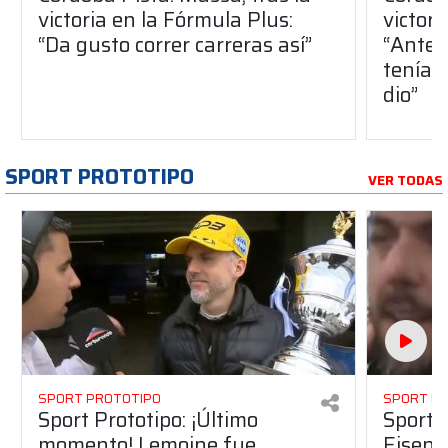
victoria en la Fórmula Plus:
victor
“Da gusto correr carreras así”
“Antes
teníam
dio”
SPORT PROTOTIPO
VER TODAS
SPORT PROTOTIPO
SPORT P
Sport Prototipo: ¡Último
Sport P
momento! Lemoine fue
Eisenc