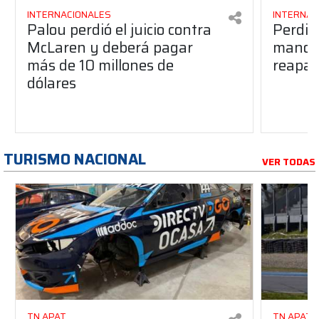
INTERNACIONALES
INTERNAC
Palou perdió el juicio contra
Perdió
McLaren y deberá pagar
manos 
más de 10 millones de
reapar
dólares
TURISMO NACIONAL
VER TODAS
TN APAT
TN APAT