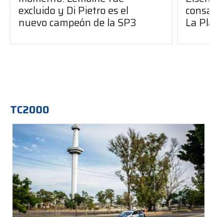
excluido y Di Pietro es el
consag
nuevo campeón de la SP3
La Pla
TC2000