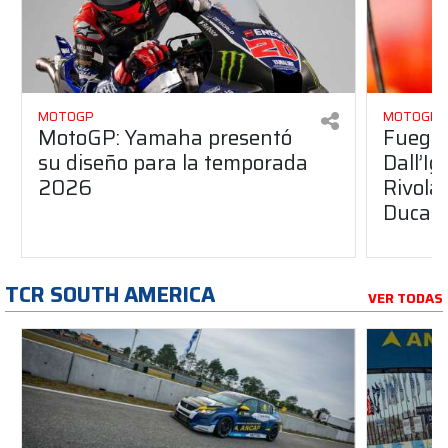
MOTOGP
MOTOGP
MotoGP: Yamaha presentó
Fuego 
su diseño para la temporada
Dall’I
2026
Rivola
Ducati
TCR SOUTH AMERICA
VER TODAS