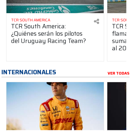
TCR SOUTH AMERICA
TCR SOUT
TCR South America:
TCR So
¿Quiénes serán los pilotos
flaman
del Uruguay Racing Team?
suma a
al 20
INTERNACIONALES
VER TODAS