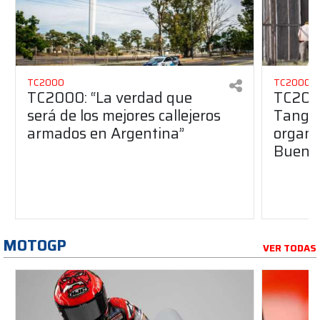
TC2000
TC2000
TC2000: “La verdad que
TC2000
será de los mejores callejeros
Tango 
armados en Argentina”
organiz
Buenos
MOTOGP
VER TODAS