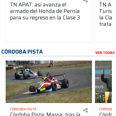
TN APAT: así avanza el
TN APA
armado del Honda de Pernía
Turism
para su regreso en la Clase 3
la Clas
trata?
CÓRDOBA PISTA
VER TODAS
CÓRDOBA PISTA
CÓRDOBA 
Córdoba Pista: Massa, tras la
Córdob