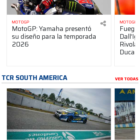
MOTOGP
MOTOGP
MotoGP: Yamaha presentó
Fuego 
su diseño para la temporada
Dall’I
2026
Rivola
Ducati
TCR SOUTH AMERICA
VER TODAS