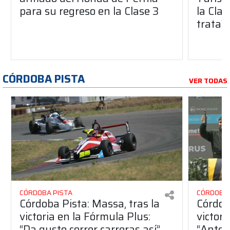
para su regreso en la Clase 3
la Clas
trata?
CÓRDOBA PISTA
VER TODAS
CÓRDOBA PISTA
CÓRDOBA 
Córdoba Pista: Massa, tras la
Córdob
victoria en la Fórmula Plus:
victor
“Da gusto correr carreras así”
“Antes