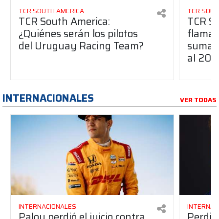
TCR SOUTH AMERICA
TCR SOUT
TCR South America:
TCR So
¿Quiénes serán los pilotos
flaman
del Uruguay Racing Team?
suma a
al 20
INTERNACIONALES
VER TODAS
INTERNACIONALES
INTERNAC
Palou perdió el juicio contra
Perdió