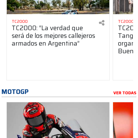
TC2000
TC2000
TC2000: “La verdad que
TC2000
será de los mejores callejeros
Tango 
armados en Argentina”
organiz
Buenos
MOTOGP
VER TODAS