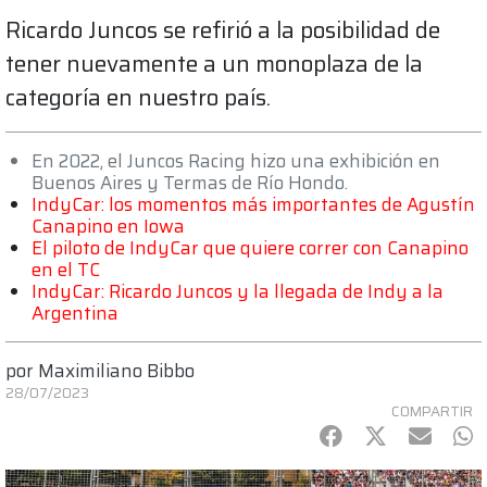
Ricardo Juncos se refirió a la posibilidad de
tener nuevamente a un monoplaza de la
categoría en nuestro país.
En 2022, el Juncos Racing hizo una exhibición en
Buenos Aires y Termas de Río Hondo.
IndyCar: los momentos más importantes de Agustín
Canapino en Iowa
El piloto de IndyCar que quiere correr con Canapino
en el TC
IndyCar: Ricardo Juncos y la llegada de Indy a la
Argentina
por
Maximiliano Bibbo
28/07/2023
COMPARTIR
Facebook
Twitter
mail
Wh