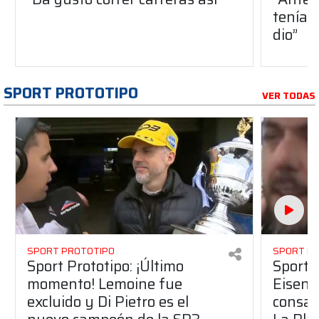
teníam
dio”
SPORT PROTOTIPO
VER TODAS
SPORT PROTOTIPO
SPORT P
Sport Prototipo: ¡Último
Sport P
momento! Lemoine fue
Eisenc
excluido y Di Pietro es el
consag