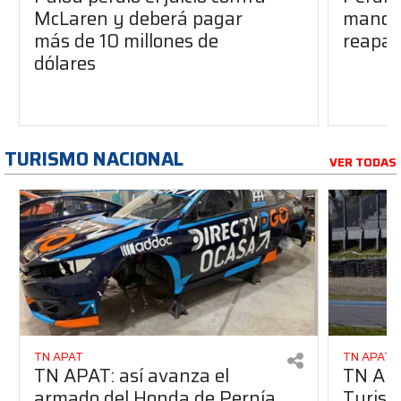
McLaren y deberá pagar
manos 
más de 10 millones de
reapar
dólares
TURISMO NACIONAL
VER TODAS
TN APAT
TN APAT
TN APAT: así avanza el
TN APA
armado del Honda de Pernía
Turism