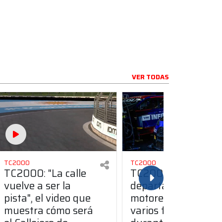
VER TODAS
TC2000
TC2000
TC2000: "La calle
TC2000: el
vuelve a ser la
departamento de
pista", el video que
motores trabaja en
muestra cómo será
varios frentes