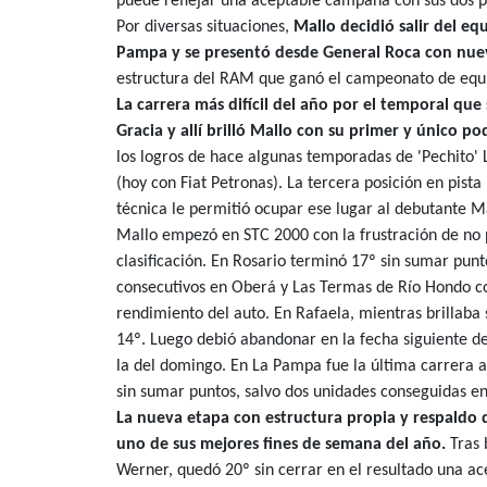
puede reflejar una aceptable campaña con sus dos pil
Por diversas situaciones,
Mallo decidió salir del equ
Pampa y se presentó desde General Roca con nu
estructura del RAM que ganó el campeonato de equi
La carrera más difícil del año por el temporal que 
Gracia y allí brilló Mallo con su primer y único po
los logros de hace algunas temporadas de 'Pechito' 
(hoy con Fiat Petronas). La tercera posición en pista
técnica le permitió ocupar ese lugar al debutante M
Mallo empezó en STC 2000 con la frustración de no po
clasificación. En Rosario terminó 17º sin sumar pu
consecutivos en Oberá y Las Termas de Río Hondo c
rendimiento del auto. En Rafaela, mientras brillaba
14º. Luego debió abandonar en la fecha siguiente de 
la del domingo. En La Pampa fue la última carrera a
sin sumar puntos, salvo dos unidades conseguidas en
La nueva etapa con estructura propia y respaldo
uno de sus mejores fines de semana del año.
Tras 
Werner, quedó 20º sin cerrar en el resultado una a