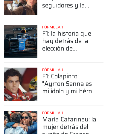
seguidores y la
sorprendente
posición de
Colapinto
FÓRMULA 1
F1: la historia que
hay detrás de la
elección de
Colapinto del
número 43
FÓRMULA 1
F1: Colapinto:
"Ayrton Senna es
mi ídolo y mi héroe
más grande"
FÓRMULA 1
María Catarineu: la
mujer detrás del