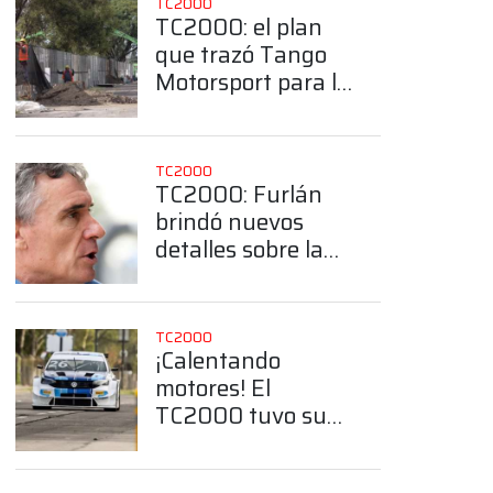
TC2000
TC2000: el plan
que trazó Tango
Motorsport para la
organización del
Callejero de
Buenos Aires
TC2000
TC2000: Furlán
brindó nuevos
detalles sobre la
construcción del
Callejero de
App
Buenos Aires
TC2000
¡Calentando
motores! El
TC2000 tuvo su
primer contacto
con el callejero de