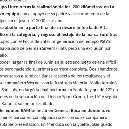
otos iniciales.
ipo Lincoln tras la realización de los '200 kilómetros' en La
evo equipo
con al apoyo de su padre y asesoramiento de la
pos en el joven TC 2000 este año.
se abatió en la parte final de su desarollo fue la de Alta
dio en la categoría, y regreso al festejo de la marca Ford
tras
López con el Focus de anterior generación del equipo PSG16
 había sido de Germán Sirvent (Fiat), pero una exclusión por
allo.
der largar la final de Junín en su estreno luego de una difícil
ntos pero haciendo su primera carrera completa. Dos abandonos
omenzaron a sembrar dudas respecto de los resultados y el
 su compañero Werner con la frustrada victoria, Mallo terminó
San Luis, no largó la final nocturna en Santa fe y quedó 12º en
ntes de la separación del Lincoln Sport Group, fue 16º y seguía
 Rafaela, su mejor resultado.
 del equipo RAM se inició en General Roca en donde tuvo
buenos parciales, con algunos roces con su ex compañero
ceptable presentación. En Mendoza con la vuelta Joker quedó