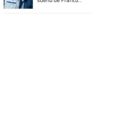
sueño de Franco
Colapinto en la
Fórmula 1