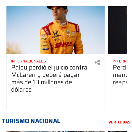
INTERNACIONALES
INTERNAC
Palou perdió el juicio contra
Perdió
McLaren y deberá pagar
manos 
más de 10 millones de
reapar
dólares
TURISMO NACIONAL
VER TODAS