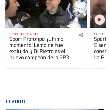
SPORT PROTOTIPO
SPORT P
Sport Prototipo: ¡Último
Sport P
momento! Lemoine fue
Eisenc
excluido y Di Pietro es el
consag
nuevo campeón de la SP3
La Pla
TC2000