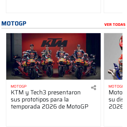
MOTOGP
VER TODAS
MOTOGP
MOTOGP
KTM y Tech3 presentaron
MotoG
sus prototipos para la
su dis
temporada 2026 de MotoGP
2026