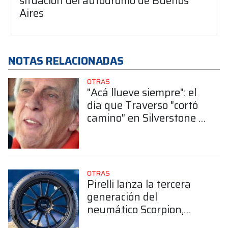
situación del autódromo de Buenos
Aires
NOTAS RELACIONADAS
OTRAS
"Acá llueve siempre": el
día que Traverso "cortó
camino" en Silverstone y
terminó octavo sin darse
cuenta
OTRAS
Pirelli lanza la tercera
generación del
neumático Scorpion,
diseñado para SUVs