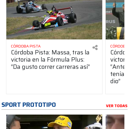
CÓRDOBA PISTA
CÓRDOBA 
Córdoba Pista: Massa, tras la
Córdob
victoria en la Fórmula Plus:
victor
“Da gusto correr carreras así”
“Antes
teníam
dio”
SPORT PROTOTIPO
VER TODAS