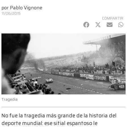
por
Pablo Vignone
11/06/2015
COMPARTIR
Facebook
Twitter
mail
Wh
Tragedia
No fue la tragedia más grande de la historia del
deporte mundial: ese sitial espantoso le