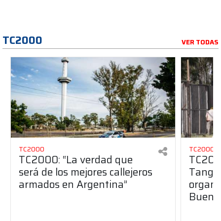
TC2000
VER TODAS
TC2000
TC2000
TC2000: “La verdad que
TC2000
será de los mejores callejeros
Tango 
armados en Argentina”
organiz
Buenos