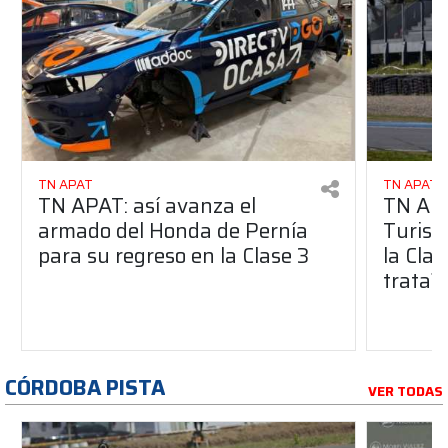
TN APAT
TN APAT
TN APAT: así avanza el
TN APA
armado del Honda de Pernía
Turism
para su regreso en la Clase 3
la Clas
trata?
CÓRDOBA PISTA
VER TODAS