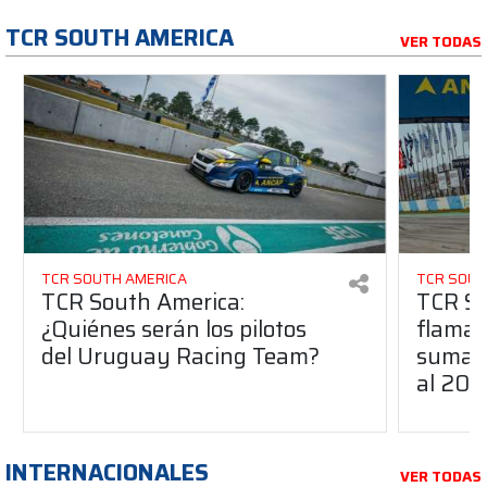
TCR SOUTH AMERICA
VER TODAS
TCR SOUTH AMERICA
TCR SOUT
TCR South America:
TCR So
¿Quiénes serán los pilotos
flaman
del Uruguay Racing Team?
suma a
al 20
INTERNACIONALES
VER TODAS