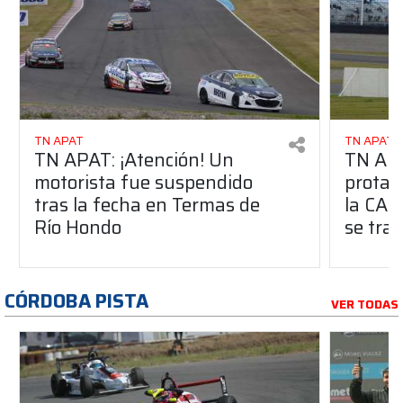
TN APAT
TN APAT
TN APAT: ¡Atención! Un
TN APA
motorista fue suspendido
protag
tras la fecha en Termas de
la CAF
Río Hondo
se tra
CÓRDOBA PISTA
VER TODAS