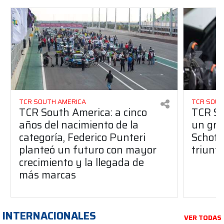
TCR SOUTH AMERICA
TCR SOUT
TCR South America: a cinco
TCR So
años del nacimiento de la
un gran
categoría, Federico Punteri
Schott
planteó un futuro con mayor
triunf
crecimiento y la llegada de
más marcas
INTERNACIONALES
VER TODAS