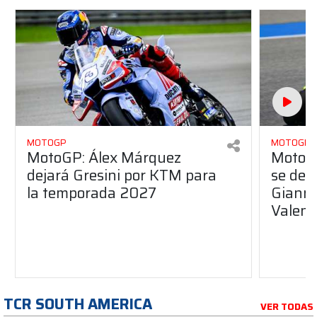
MOTOGP
MOTOGP
MotoGP: Álex Márquez
MotoGP
dejará Gresini por KTM para
se des
la temporada 2027
Gianna
Valent
TCR SOUTH AMERICA
VER TODAS