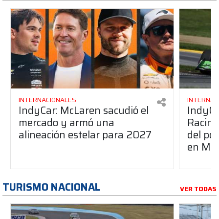
INTERNACIONALES
INTERNAC
IndyCar: McLaren sacudió el
IndyCa
mercado y armó una
Racing
alineación estelar para 2027
del po
en Mid
TURISMO NACIONAL
VER TODAS