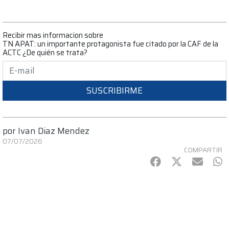
Recibir mas informacion sobre
TN APAT: un importante protagonista fue citado por la CAF de la
ACTC ¿De quién se trata?
SUSCRIBIRME
por
Ivan Diaz Mendez
07/07/2026
COMPARTIR
Facebook
Twitter
mail
Wh