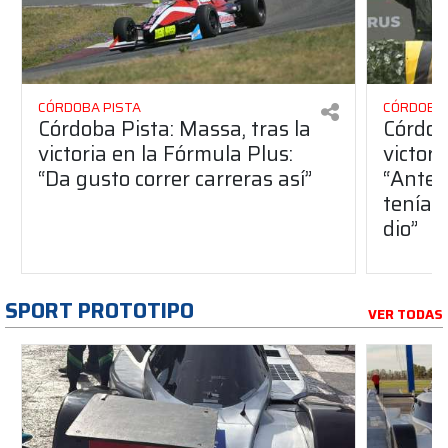
CÓRDOBA PISTA
CÓRDOBA 
Córdoba Pista: Massa, tras la
Córdob
victoria en la Fórmula Plus:
victor
“Da gusto correr carreras así”
“Antes
teníam
dio”
SPORT PROTOTIPO
VER TODAS