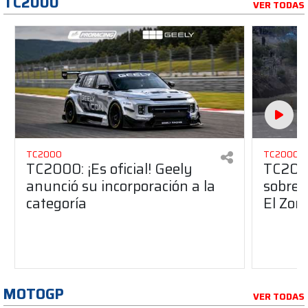
TC2000
VER TODAS
TC2000
TC2000
TC2000: ¡Es oficial! Geely
TC2000
anunció su incorporación a la
sobre 
categoría
El Zon
MOTOGP
VER TODAS