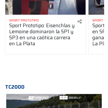
SPORT PROTOTIPO
SPORT P
Sport Prototipo: Eisenchlas y
Sport 
Lemoine dominaron la SP1 y
en SP1
SP3 en una caótica carrera
ganaro
en La Plata
La Pla
TC2000