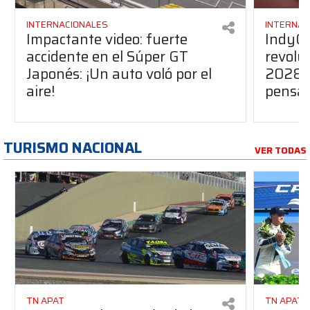
INTERNACIONALES
INTERNAC
Impactante video: fuerte
IndyCa
accidente en el Súper GT
revolu
Japonés: ¡Un auto voló por el
2028: 
aire!
pensad
TURISMO NACIONAL
VER TODAS
TN APAT
TN APAT