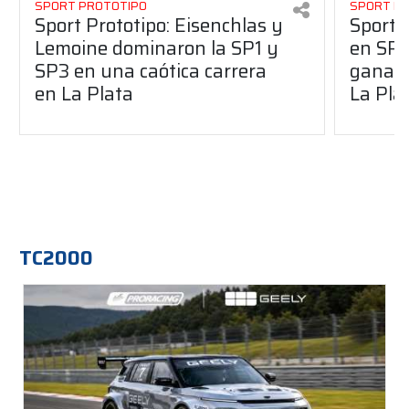
SPORT PROTOTIPO
SPORT P
Sport Prototipo: Eisenchlas y
Sport 
Lemoine dominaron la SP1 y
en SP1
SP3 en una caótica carrera
ganaro
en La Plata
La Pla
TC2000