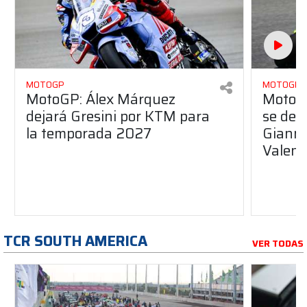
MOTOGP
MOTOGP
MotoGP: Álex Márquez
MotoGP
dejará Gresini por KTM para
se des
la temporada 2027
Gianna
Valent
TCR SOUTH AMERICA
VER TODAS