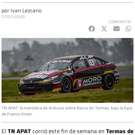
por
Ivan Lezcano
07/07/2026
COMPARTIR
Facebook
Twitter
mail
Wh
TN APAT: la maniobra de Ardusso sobre Barrio en Termas, bajo la lupa
de Franco Vivian
El
TN APAT
corrió este fin de semana en
Termas de