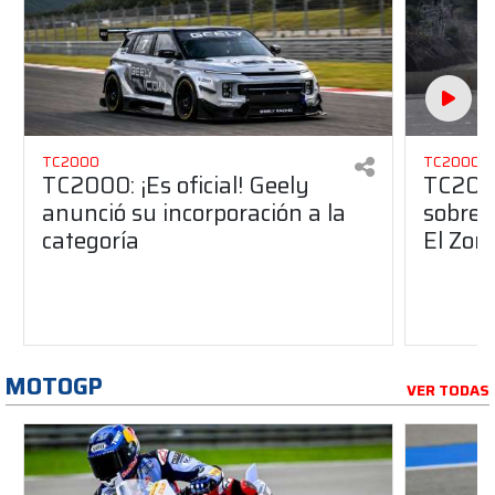
TC2000
TC2000
TC2000: ¡Es oficial! Geely
TC2000
anunció su incorporación a la
sobre 
categoría
El Zon
MOTOGP
VER TODAS