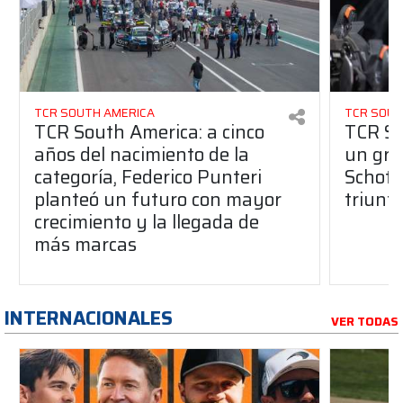
TCR SOUTH AMERICA
TCR SOUT
TCR South America: a cinco
TCR So
años del nacimiento de la
un gran
categoría, Federico Punteri
Schott
planteó un futuro con mayor
triunf
crecimiento y la llegada de
más marcas
INTERNACIONALES
VER TODAS