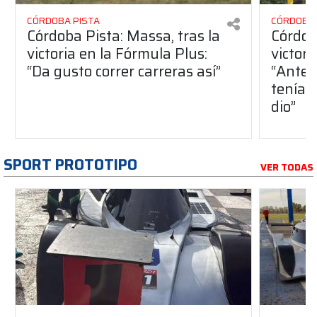
CÓRDOBA PISTA
CÓRDOBA 
Córdoba Pista: Massa, tras la
Córdob
victoria en la Fórmula Plus:
victor
“Da gusto correr carreras así”
“Antes
teníam
dio”
SPORT PROTOTIPO
VER TODAS