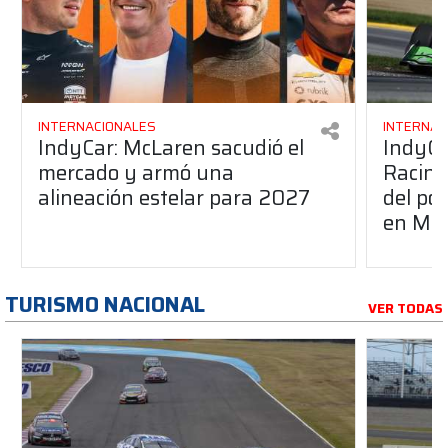
INTERNACIONALES
INTERNAC
IndyCar: McLaren sacudió el
IndyCa
mercado y armó una
Racing
alineación estelar para 2027
del po
en Mid
TURISMO NACIONAL
VER TODAS