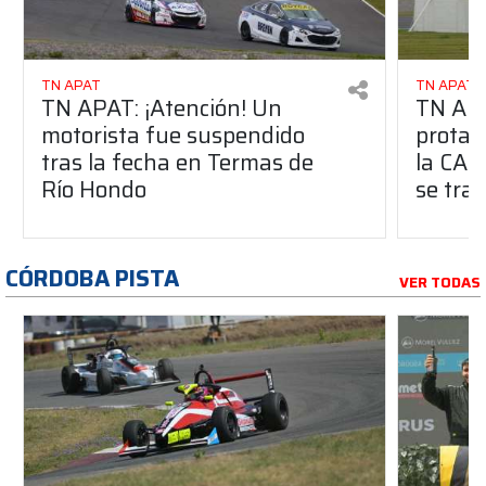
TN APAT
TN APAT
TN APAT: ¡Atención! Un
TN APA
motorista fue suspendido
protag
tras la fecha en Termas de
la CAF
Río Hondo
se tra
CÓRDOBA PISTA
VER TODAS