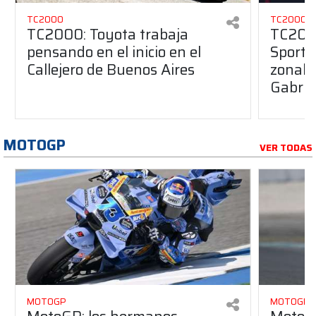
TC2000
TC2000
TC2000: Toyota trabaja
TC2000:
pensando en el inicio en el
Sport, 
Callejero de Buenos Aires
zonales
Gabrie
MOTOGP
VER TODAS
MOTOGP
MOTOGP