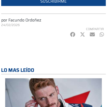
SUSCRIBIRME
por
Facundo Ordoñez
24/02/2026
COMPARTIR
Facebook
Twitter
mail
Wh
LO MAS LEÍDO