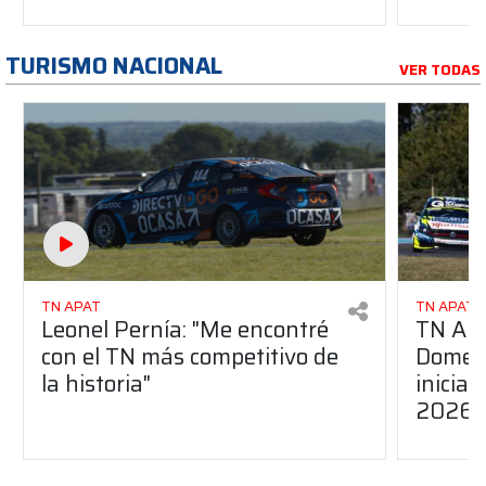
TURISMO NACIONAL
VER TODAS
TN APAT
TN APAT
Leonel Pernía: "Me encontré
TN APA
con el TN más competitivo de
Domene
la historia"
inicia
2026