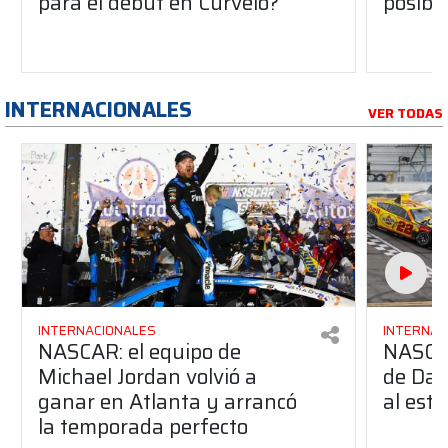
para el debut en Curvelo?
posibil
INTERNACIONALES
VER TODAS
INTERNACIONALES
INTERNAC
NASCAR: el equipo de
NASCAR
Michael Jordan volvió a
de Day
ganar en Atlanta y arrancó
al esti
la temporada perfecto