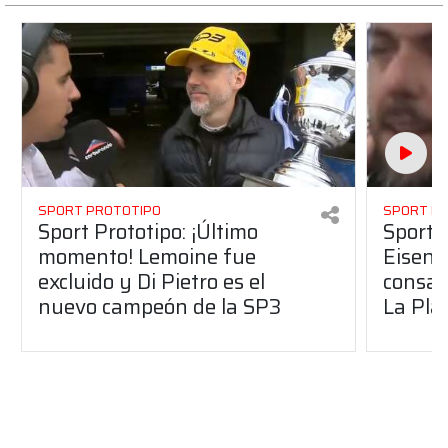
SPORT PROTOTIPO
SPORT P
Sport Prototipo: ¡Último
Sport P
momento! Lemoine fue
Eisenc
excluido y Di Pietro es el
consag
nuevo campeón de la SP3
La Pla