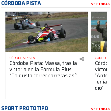
CÓRDOBA PISTA
VER TODAS
CÓRDOBA PISTA
CÓRDOBA 
Córdoba Pista: Massa, tras la
Córdob
victoria en la Fórmula Plus:
victor
“Da gusto correr carreras así”
“Antes
teníam
dio”
SPORT PROTOTIPO
VER TODAS